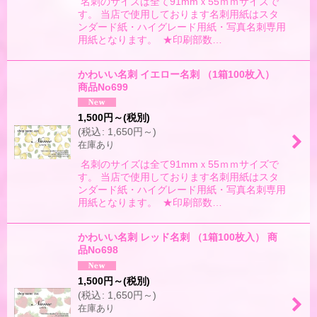
名刺のサイズは全て91mmｘ55ｍｍサイズで
す。 当店で使用しております名刺用紙はスタ
ンダード紙・ハイグレード用紙・写真名刺専用
用紙となります。 ★印刷部数…
かわいい名刺 イエロー名刺 （1箱100枚入）
商品No699
1,500
円
～
(税別)
(
税込
:
1,650
円
～
)
在庫あり
名刺のサイズは全て91mmｘ55ｍｍサイズで
す。 当店で使用しております名刺用紙はスタ
ンダード紙・ハイグレード用紙・写真名刺専用
用紙となります。 ★印刷部数…
かわいい名刺 レッド名刺 （1箱100枚入） 商
品No698
1,500
円
～
(税別)
(
税込
:
1,650
円
～
)
在庫あり