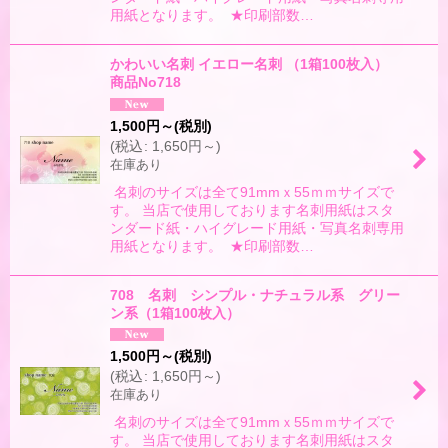
用紙となります。 ★印刷部数…
かわいい名刺 イエロー名刺 （1箱100枚入）
商品No718
1,500
円
～
(税別)
(
税込
:
1,650
円
～
)
在庫あり
名刺のサイズは全て91mmｘ55ｍｍサイズで
す。 当店で使用しております名刺用紙はスタ
ンダード紙・ハイグレード用紙・写真名刺専用
用紙となります。 ★印刷部数…
708 名刺 シンプル・ナチュラル系 グリー
ン系（1箱100枚入）
1,500
円
～
(税別)
(
税込
:
1,650
円
～
)
在庫あり
名刺のサイズは全て91mmｘ55ｍｍサイズで
す。 当店で使用しております名刺用紙はスタ