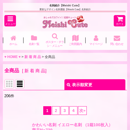
名刺紹介【Meishi Cute】
豊富なデザイン名刺通販【Meishi Cute】名刺紹介
メニュー
カート
ポスター・チラ
ホーム
名刺一覧
ご利用案内
マイページ
問い合わせ
シ・メニュー
♥ HOME ♥
>
新 着 商 品
>
全商品
全商品
[
新 着 商 品
]
表示順変更
閉じる
206
件
表示数
:
1
2
3
4
次
»
並び順
:
かわいい名刺 イエロー名刺 （1箱100枚入）