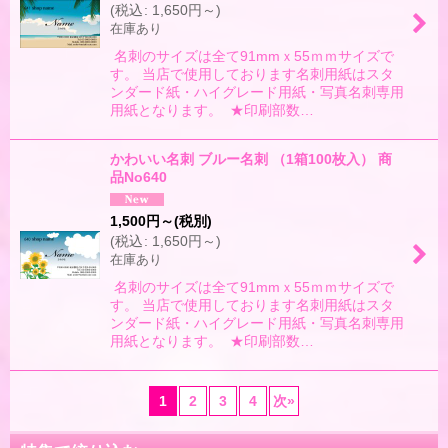
(
税込
:
1,650
円
～
)
在庫あり
名刺のサイズは全て91mmｘ55ｍｍサイズで
す。 当店で使用しております名刺用紙はスタ
ンダード紙・ハイグレード用紙・写真名刺専用
用紙となります。 ★印刷部数…
かわいい名刺 ブルー名刺 （1箱100枚入） 商
品No640
1,500
円
～
(税別)
(
税込
:
1,650
円
～
)
在庫あり
名刺のサイズは全て91mmｘ55ｍｍサイズで
す。 当店で使用しております名刺用紙はスタ
ンダード紙・ハイグレード用紙・写真名刺専用
用紙となります。 ★印刷部数…
1
2
3
4
次
»