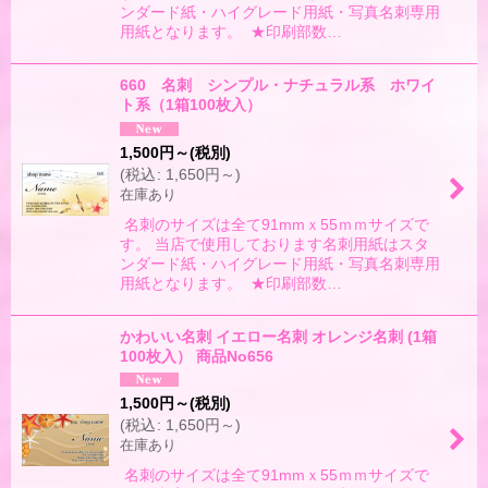
ンダード紙・ハイグレード用紙・写真名刺専用
用紙となります。 ★印刷部数…
660 名刺 シンプル・ナチュラル系 ホワイ
ト系（1箱100枚入）
1,500
円
～
(税別)
(
税込
:
1,650
円
～
)
在庫あり
名刺のサイズは全て91mmｘ55ｍｍサイズで
す。 当店で使用しております名刺用紙はスタ
ンダード紙・ハイグレード用紙・写真名刺専用
用紙となります。 ★印刷部数…
かわいい名刺 イエロー名刺 オレンジ名刺 (1箱
100枚入） 商品No656
1,500
円
～
(税別)
(
税込
:
1,650
円
～
)
在庫あり
名刺のサイズは全て91mmｘ55ｍｍサイズで