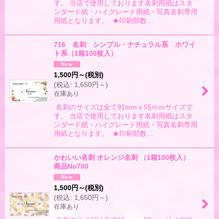
す。 当店で使用しております名刺用紙はスタ
ンダード紙・ハイグレード用紙・写真名刺専用
用紙となります。 ★印刷部数…
716 名刺 シンプル・ナチュラル系 ホワイ
ト系（1箱100枚入）
1,500
円
～
(税別)
(
税込
:
1,650
円
～
)
在庫あり
名刺のサイズは全て91mmｘ55ｍｍサイズで
す。 当店で使用しております名刺用紙はスタ
ンダード紙・ハイグレード用紙・写真名刺専用
用紙となります。 ★印刷部数…
かわいい名刺 オレンジ名刺 （1箱100枚入）
商品No700
1,500
円
～
(税別)
(
税込
:
1,650
円
～
)
在庫あり