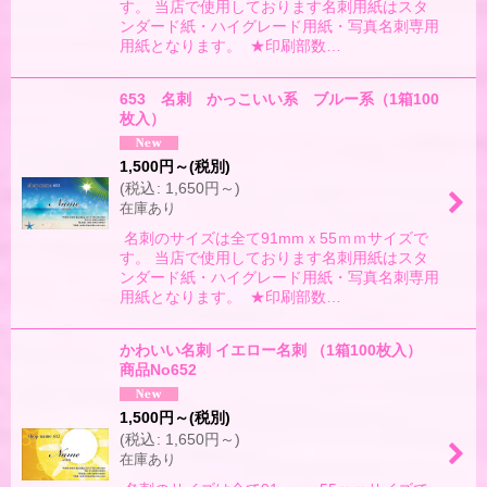
す。 当店で使用しております名刺用紙はスタ
ンダード紙・ハイグレード用紙・写真名刺専用
用紙となります。 ★印刷部数…
653 名刺 かっこいい系 ブルー系（1箱100
枚入）
1,500
円
～
(税別)
(
税込
:
1,650
円
～
)
在庫あり
名刺のサイズは全て91mmｘ55ｍｍサイズで
す。 当店で使用しております名刺用紙はスタ
ンダード紙・ハイグレード用紙・写真名刺専用
用紙となります。 ★印刷部数…
かわいい名刺 イエロー名刺 （1箱100枚入）
商品No652
1,500
円
～
(税別)
(
税込
:
1,650
円
～
)
在庫あり