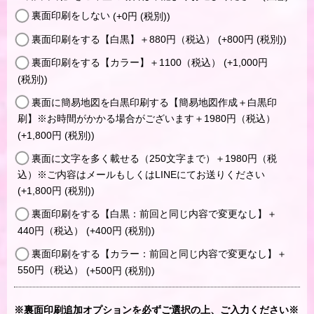
裏面印刷をしない
(+0
円
(税別)
)
裏面印刷をする【白黒】＋880円（税込）
(+800
円
(税別)
)
裏面印刷をする【カラー】＋1100（税込）
(+1,000
円
(税別)
)
裏面に簡易地図を白黒印刷する【簡易地図作成＋白黒印
刷】※お時間がかかる場合がございます＋1980円（税込）
(+1,800
円
(税別)
)
裏面に文字を多く載せる（250文字まで）＋1980円（税
込）※ご内容はメールもしくはLINEにてお送りください
(+1,800
円
(税別)
)
裏面印刷をする【白黒：前回と同じ内容で変更なし】＋
440円（税込）
(+400
円
(税別)
)
裏面印刷をする【カラー：前回と同じ内容で変更なし】＋
550円（税込）
(+500
円
(税別)
)
※裏面印刷追加オプションを必ずご選択の上、ご入力ください※