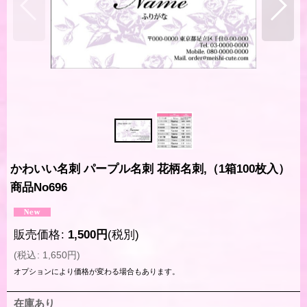
かわいい名刺 パープル名刺 花柄名刺,（1箱100枚入）
商品No696
販売価格
:
1,500
円
(税別)
(
税込
:
1,650
円
)
オプションにより価格が変わる場合もあります。
在庫あり