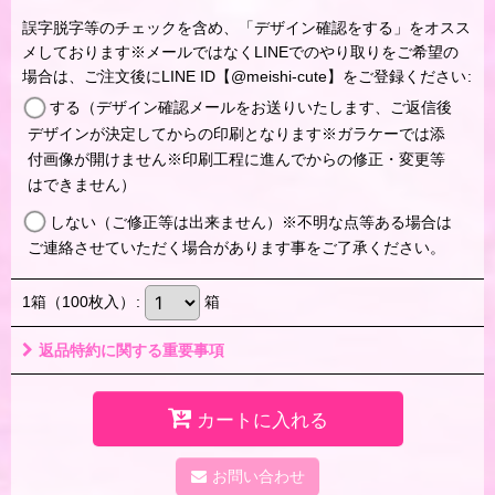
誤字脱字等のチェックを含め、「デザイン確認をする」をオスス
メしております※メールではなくLINEでのやり取りをご希望の
場合は、ご注文後にLINE ID【@meishi-cute】をご登録ください
:
する（デザイン確認メールをお送りいたします、ご返信後
デザインが決定してからの印刷となります※ガラケーでは添
付画像が開けません※印刷工程に進んでからの修正・変更等
はできません）
しない（ご修正等は出来ません）※不明な点等ある場合は
ご連絡させていただく場合があります事をご了承ください。
1箱（100枚入）
:
箱
返品特約に関する重要事項
カートに入れる
お問い合わせ