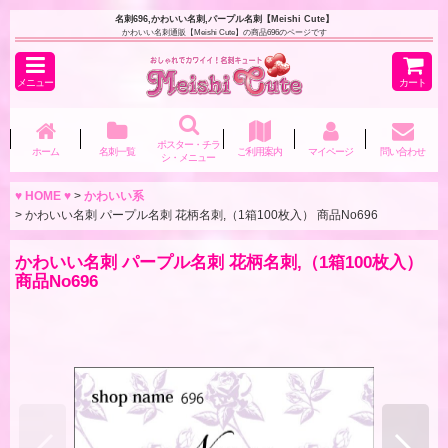
名刺696,かわいい名刺,パープル名刺【Meishi Cute】
かわいい名刺通販【Meishi Cute】の商品696のページです
メニュー
カート
ポスター・チラ
ホーム
名刺一覧
ご利用案内
マイページ
問い合わせ
シ・メニュー
♥ HOME ♥
>
かわいい系
>
かわいい名刺 パープル名刺 花柄名刺,（1箱100枚入） 商品No696
かわいい名刺 パープル名刺 花柄名刺,（1箱100枚入）
商品No696