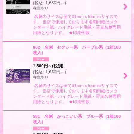
(
税込
:
1,650
円
～
)
絞り込む
在庫あり
名刺のサイズは全て91mmｘ55ｍｍサイズで
す。 当店で使用しております名刺用紙はスタ
ンダード紙・ハイグレード用紙・写真名刺専用
用紙となります。 ★印刷部数…
602 名刺 セクシー系 パープル系（1箱100
枚入）
1,500
円
～
(税別)
(
税込
:
1,650
円
～
)
在庫あり
名刺のサイズは全て91mmｘ55ｍｍサイズで
す。 当店で使用しております名刺用紙はスタ
ンダード紙・ハイグレード用紙・写真名刺専用
用紙となります。 ★印刷部数…
581 名刺 かっこいい系 ブルー系（1箱100
枚入）