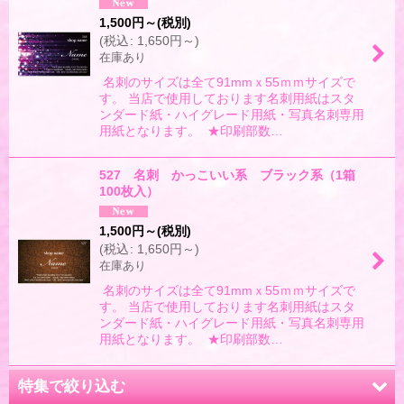
1,500
円
～
(税別)
(
税込
:
1,650
円
～
)
在庫あり
名刺のサイズは全て91mmｘ55ｍｍサイズで
す。 当店で使用しております名刺用紙はスタ
ンダード紙・ハイグレード用紙・写真名刺専用
用紙となります。 ★印刷部数…
527 名刺 かっこいい系 ブラック系（1箱
100枚入）
1,500
円
～
(税別)
(
税込
:
1,650
円
～
)
在庫あり
名刺のサイズは全て91mmｘ55ｍｍサイズで
す。 当店で使用しております名刺用紙はスタ
ンダード紙・ハイグレード用紙・写真名刺専用
用紙となります。 ★印刷部数…
特集で絞り込む