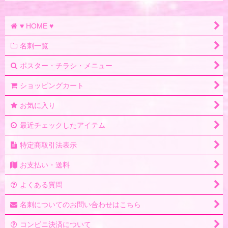
ピンク系
♥ HOME ♥
ホワイト系
名刺一覧
オレンジ系
ポスター・チラシ・メニュー
レッド系
ショッピングカート
イエロー系
お気に入り
グリーン系
最近チェックしたアイテム
特定商取引法表示
パープル系
お支払い・送料
ブラック系
よくある質問
ブルー系
名刺についてのお問い合わせはこちら
モノクロ(白黒)名刺
コンビニ決済について