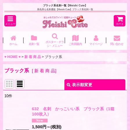
ブラック系名刺一覧【Meishi Cute】
黒色系も名刺通販【Meishi Cute】ブラック系名刺一覧
メニュー
カート
ポスター・チラ
ホーム
名刺一覧
ご利用案内
マイページ
問い合わせ
シ・メニュー
♥ HOME ♥
>
新 着 商 品
>
ブラック系
ブラック系
[
新 着 商 品
]
表示順変更
閉じる
10
件
表示数
:
632 名刺 かっこいい系 ブラック系（1箱
100枚入）
並び順
:
1,500
円
～
(税別)