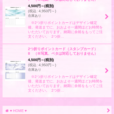
4,500
円
～
(税別)
(
税込
:
4,950
円
～
)
在庫あり
※2つ折りポイントカードはデザイン確定
後、発送までに、おおよそ一週間ほどお時間を
いただいております。納期に余裕をもってご注
文ください。 2つ折…
2つ折りポイントカード（スタンプカード）
8 （※写真、ベタは対応しておりません）
4,500
円
～
(税別)
(
税込
:
4,950
円
～
)
在庫あり
※2つ折りポイントカードはデザイン確定
後、発送までに、おおよそ一週間ほどお時間を
いただいております。納期に余裕をもってご注
文ください。 2つ折…
♥ HOME ♥