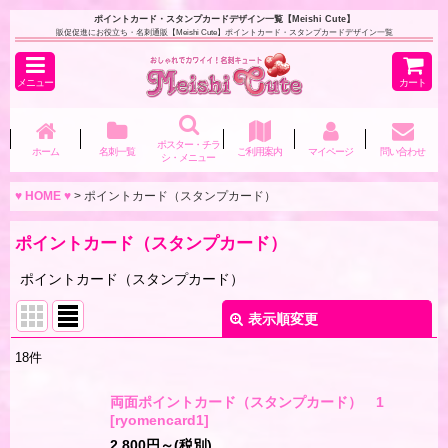
ポイントカード・スタンプカードデザイン一覧【Meishi Cute】
販促促進にお役立ち・名刺通販【Meishi Cute】ポイントカード・スタンプカードデザイン一覧
メニュー
カート
ポスター・チラ
ホーム
名刺一覧
ご利用案内
マイページ
問い合わせ
シ・メニュー
♥ HOME ♥
>
ポイントカード（スタンプカード）
ポイントカード（スタンプカード）
ポイントカード（スタンプカード）
表示順変更
閉じる
18
件
サブカテゴリ
:
両面ポイントカード（スタンプカード） 1
[
ryomencard1
]
2,800
円
～
(税別)