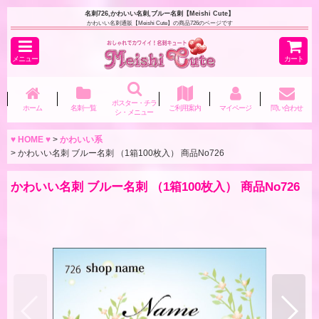
名刺726,かわいい名刺,ブルー名刺【Meishi Cute】
かわいい名刺通販【Meishi Cute】の商品726のページです
メニュー
カート
ポスター・チラ
ホーム
名刺一覧
ご利用案内
マイページ
問い合わせ
シ・メニュー
♥ HOME ♥
>
かわいい系
>
かわいい名刺 ブルー名刺 （1箱100枚入） 商品No726
かわいい名刺 ブルー名刺 （1箱100枚入） 商品No726