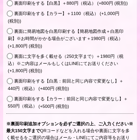
裏面印刷をする【白黒】＋880円（税込）
(+800
円
(税別)
)
裏面印刷をする【カラー】＋1100（税込）
(+1,000
円
(税別)
)
裏面に簡易地図を白黒印刷する【簡易地図作成＋白黒印
刷】※お時間がかかる場合がございます＋1980円（税込）
(+1,800
円
(税別)
)
裏面に文字を多く載せる（250文字まで）＋1980円（税
込）※ご内容はメールもしくはLINEにてお送りください
(+1,800
円
(税別)
)
裏面印刷をする【白黒：前回と同じ内容で変更なし】＋
440円（税込）
(+400
円
(税別)
)
裏面印刷をする【カラー：前回と同じ内容で変更なし】＋
550円（税込）
(+500
円
(税別)
)
※裏面印刷追加オプションを必ずご選択の上、ご入力ください※
最大150文字まで
QRコードなどを入れる場合や裏面に文字を多
く載せるをご選択の場合はメール・LINEにてご内容等をお送り