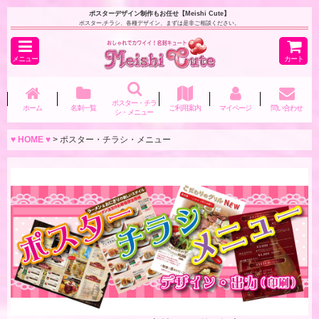
ポスターデザイン制作もお任せ【Meishi Cute】
ポスター,チラシ、各種デザイン、まずは是非ご相談ください。
メニュー
カート
ポスター・チラ
ホーム
名刺一覧
ご利用案内
マイページ
問い合わせ
シ・メニュー
♥ HOME ♥
>
ポスター・チラシ・メニュー