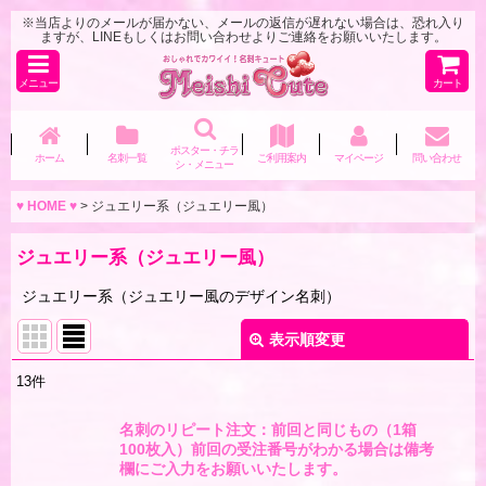
※当店よりのメールが届かない、メールの返信が遅れない場合は、恐れ入り
ますが、LINEもしくはお問い合わせよりご連絡をお願いいたします。
メニュー
カート
ポスター・チラ
ホーム
名刺一覧
ご利用案内
マイページ
問い合わせ
シ・メニュー
♥ HOME ♥
>
ジュエリー系（ジュエリー風）
ジュエリー系（ジュエリー風）
ジュエリー系（ジュエリー風のデザイン名刺）
表示順変更
閉じる
13
件
表示数
:
名刺のリピート注文：前回と同じもの（1箱
100枚入）前回の受注番号がわかる場合は備考
並び順
:
欄にご入力をお願いいたします。