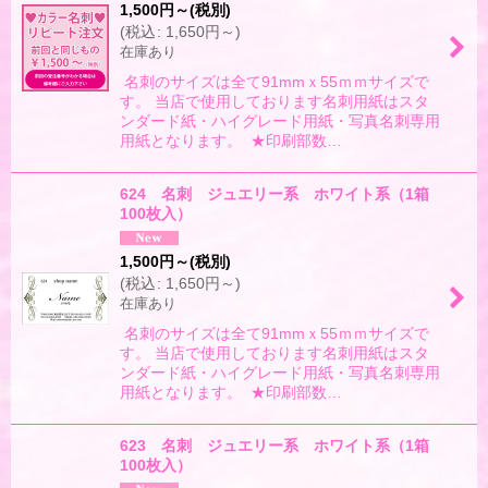
1,500
円
～
(税別)
(
税込
:
1,650
円
～
)
絞り込む
在庫あり
名刺のサイズは全て91mmｘ55ｍｍサイズで
す。 当店で使用しております名刺用紙はスタ
ンダード紙・ハイグレード用紙・写真名刺専用
用紙となります。 ★印刷部数…
624 名刺 ジュエリー系 ホワイト系（1箱
100枚入）
1,500
円
～
(税別)
(
税込
:
1,650
円
～
)
在庫あり
名刺のサイズは全て91mmｘ55ｍｍサイズで
す。 当店で使用しております名刺用紙はスタ
ンダード紙・ハイグレード用紙・写真名刺専用
用紙となります。 ★印刷部数…
623 名刺 ジュエリー系 ホワイト系（1箱
100枚入）