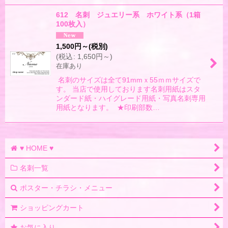
612 名刺 ジュエリー系 ホワイト系（1箱
100枚入）
1,500
円
～
(税別)
(
税込
:
1,650
円
～
)
在庫あり
名刺のサイズは全て91mmｘ55ｍｍサイズで
す。 当店で使用しております名刺用紙はスタ
ンダード紙・ハイグレード用紙・写真名刺専用
用紙となります。 ★印刷部数…
♥ HOME ♥
名刺一覧
ポスター・チラシ・メニュー
ショッピングカート
お気に入り