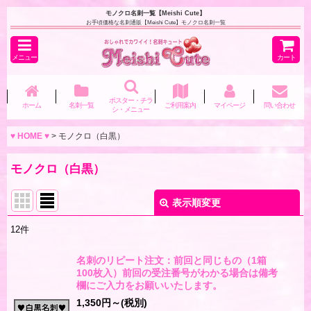
モノクロ名刺一覧【Meishi Cute】
お手頃価格な名刺通販【Meishi Cute】モノクロ名刺一覧
メニュー
カート
ポスター・チラ
ホーム
名刺一覧
ご利用案内
マイページ
問い合わせ
シ・メニュー
♥ HOME ♥
>
モノクロ（白黒）
モノクロ（白黒）
表示順変更
閉じる
12
件
表示数
:
名刺のリピート注文：前回と同じもの（1箱
100枚入）前回の受注番号がわかる場合は備考
並び順
:
欄にご入力をお願いいたします。
1,350
円
～
(税別)