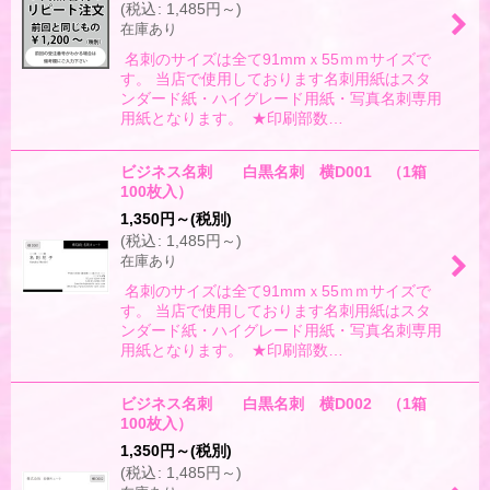
(
税込
:
1,485
円
～
)
絞り込む
在庫あり
名刺のサイズは全て91mmｘ55ｍｍサイズで
す。 当店で使用しております名刺用紙はスタ
ンダード紙・ハイグレード用紙・写真名刺専用
用紙となります。 ★印刷部数…
ビジネス名刺 白黒名刺 横D001 （1箱
100枚入）
1,350
円
～
(税別)
(
税込
:
1,485
円
～
)
在庫あり
名刺のサイズは全て91mmｘ55ｍｍサイズで
す。 当店で使用しております名刺用紙はスタ
ンダード紙・ハイグレード用紙・写真名刺専用
用紙となります。 ★印刷部数…
ビジネス名刺 白黒名刺 横D002 （1箱
100枚入）
1,350
円
～
(税別)
(
税込
:
1,485
円
～
)