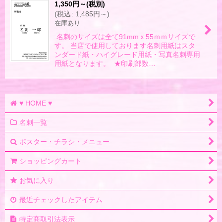
1,350
円
～
(税別)
(
税込
:
1,485
円
～
)
在庫あり
名刺のサイズは全て91mmｘ55ｍｍサイズで
す。 当店で使用しております名刺用紙はスタ
ンダード紙・ハイグレード用紙・写真名刺専用
用紙となります。 ★印刷部数…
♥ HOME ♥
名刺一覧
ポスター・チラシ・メニュー
ショッピングカート
お気に入り
最近チェックしたアイテム
特定商取引法表示