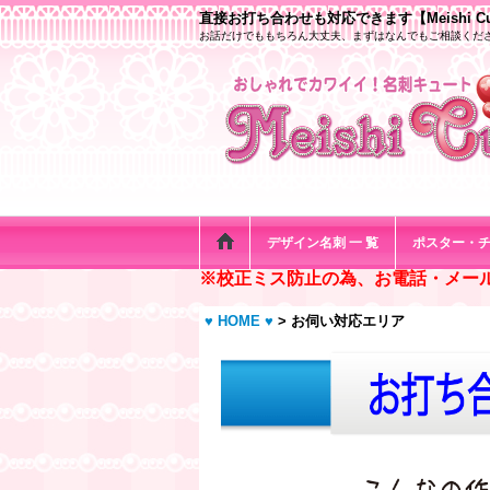
直接お打ち合わせも対応できます【Meishi Cu
お話だけでももちろん大丈夫、まずはなんでもご相談くだ
デザイン名刺 一 覧
ポスター・
※校正ミス防止の為、お電話・メー
♥ HOME ♥
>
お伺い対応エリア