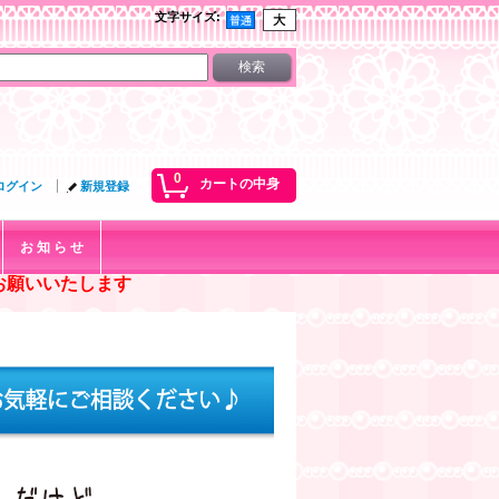
文字サイズ
:
0
カートの中身
ログイン
新規登録
お 知 ら せ
お願いいたします