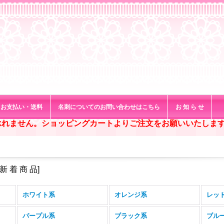
お支払い・送料
名刺についてのお問い合わせはこちら
お 知 ら せ
承れません。ショッピングカートよりご注文をお願いいたしま
新 着 商 品
]
ホワイト系
オレンジ系
レッ
パープル系
ブラック系
ブル