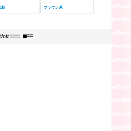
名刺
ブラウン系
示方法
: