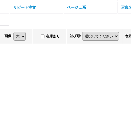
リピート注文
ベージュ系
写真
画像
:
並び順
:
在庫あり
表