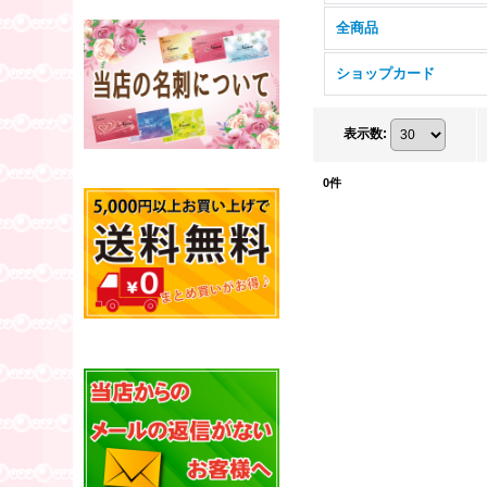
全商品
ショップカード
表示数
:
0
件