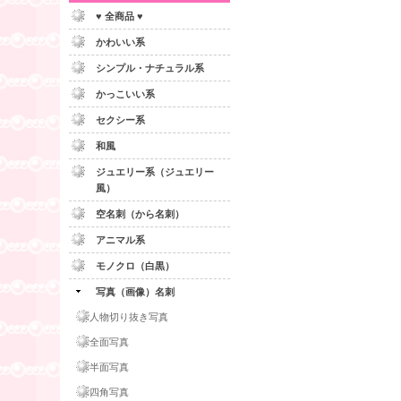
♥ 全商品 ♥
かわいい系
シンプル・ナチュラル系
かっこいい系
セクシー系
和風
ジュエリー系（ジュエリー
風）
空名刺（から名刺）
アニマル系
モノクロ（白黒）
写真（画像）名刺
人物切り抜き写真
全面写真
半面写真
四角写真