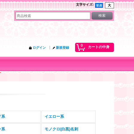
文字サイズ
:
0
カートの中身
ログイン
新規登録
す
ド系
イエロー系
ー系
モノクロ(白黒)名刺