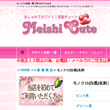
モノクロ名刺一覧【Meishi Cute】
シンプル・ビジネス名刺もおまかせ名刺通販【Meishi Cute】リーズナブルなお値段です。
デザイン名刺 一 覧
ポスター・チラシ・メニュー
※校正ミス防止の為、お電話・メールでのご注文は
♥ HOME ♥
>
新 着 商 品
>
モノクロ(白黒)名刺
モノクロ(白黒)名刺
[
ピンク系
グリーン系