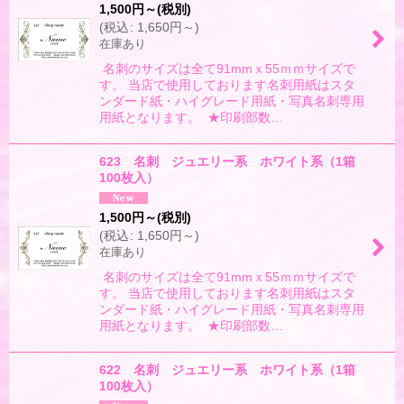
1,500
円
～
(税別)
(
税込
:
1,650
円
～
)
絞り込む
在庫あり
名刺のサイズは全て91mmｘ55ｍｍサイズで
す。 当店で使用しております名刺用紙はスタ
ンダード紙・ハイグレード用紙・写真名刺専用
用紙となります。 ★印刷部数…
623 名刺 ジュエリー系 ホワイト系（1箱
100枚入）
1,500
円
～
(税別)
(
税込
:
1,650
円
～
)
在庫あり
名刺のサイズは全て91mmｘ55ｍｍサイズで
す。 当店で使用しております名刺用紙はスタ
ンダード紙・ハイグレード用紙・写真名刺専用
用紙となります。 ★印刷部数…
622 名刺 ジュエリー系 ホワイト系（1箱
100枚入）