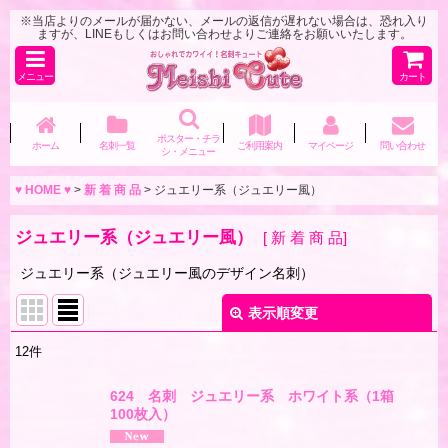
※当店よりのメールが届かない、メールの返信が遅れない場合は、恐れ入り
ますが、LINEもしくはお問い合わせよりご連絡をお願いいたします。
メニュー
カート
ポスター・チラ
ホーム
名刺一覧
ご利用案内
マイページ
問い合わせ
シ・メニュー
♥ HOME ♥
>
新 着 商 品
>
ジュエリー系（ジュエリー風）
ジュエリー系（ジュエリー風）
[
新 着 商 品
]
ジュエリー系（ジュエリー風のデザイン名刺）
表示順変更
閉じる
12
件
表示数
:
624 名刺 ジュエリー系 ホワイト系（1箱
100枚入）
並び順
: