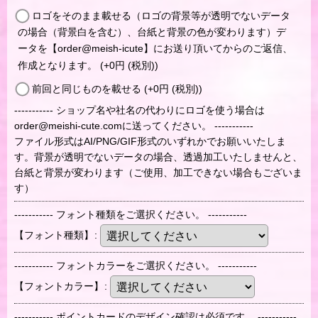
ロゴをそのまま載せる（ロゴの背景等が透明でないデータ
の場合（背景白を含む）、台紙と背景の色が変わります）デ
ータを【order@meish-icute】にお送り頂いてからのご返信、
作成となります。
(+0
円
(税別)
)
前回と同じものを載せる
(+0
円
(税別)
)
----------- ショップ名や社名の代わりにロゴを使う場合は
order@meishi-cute.comに送ってください。 -----------
ファイル形式はAI/PNG/GIF形式のいずれかでお願いいたしま
す。背景が透明でないデータの場合、透過加工いたしませんと、
台紙と背景が変わります（ご使用、加工できない場合もございま
す）
----------- フォント種類をご選択ください。 -----------
【フォント種類】
:
----------- フォントカラーをご選択ください。 -----------
【フォントカラー】
:
----------- ポイントカードのデザイン確認は必須です。 -----------