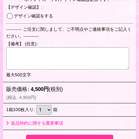
【デザイン確認】
:
デザイン確認をする
---------- ご注文に関しまして、ご不明点やご連絡事項をご記入く
ださい。----------
【備考】
(任意)
:
最大500文字
販売価格
:
4,500
円
(税別)
(
税込
:
4,950
円
)
1箱100枚入り
:
箱
返品特約に関する重要事項