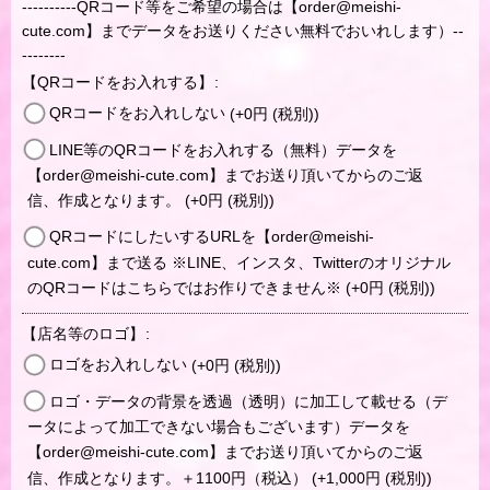
----------QRコード等をご希望の場合は【order@meishi-
cute.com】までデータをお送りください無料でおいれします）--
--------
【QRコードをお入れする】
:
QRコードをお入れしない
(+0
円
(税別)
)
LINE等のQRコードをお入れする（無料）データを
【order@meishi-cute.com】までお送り頂いてからのご返
信、作成となります。
(+0
円
(税別)
)
QRコードにしたいするURLを【order@meishi-
cute.com】まで送る ※LINE、インスタ、Twitterのオリジナル
のQRコードはこちらではお作りできません※
(+0
円
(税別)
)
【店名等のロゴ】
:
ロゴをお入れしない
(+0
円
(税別)
)
ロゴ・データの背景を透過（透明）に加工して載せる（デ
ータによって加工できない場合もございます）データを
【order@meishi-cute.com】までお送り頂いてからのご返
信、作成となります。＋1100円（税込）
(+1,000
円
(税別)
)