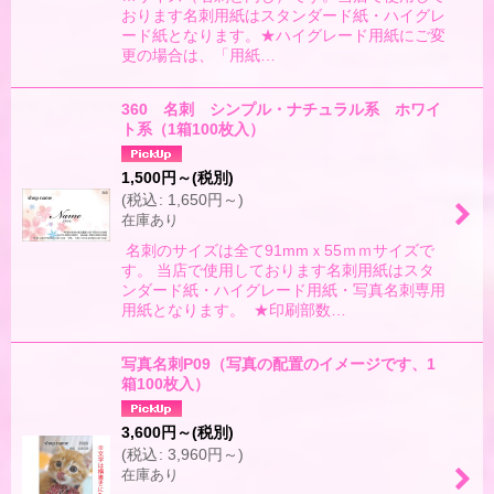
おります名刺用紙はスタンダード紙・ハイグレ
ード紙となります。★ハイグレード用紙にご変
更の場合は、「用紙…
360 名刺 シンプル・ナチュラル系 ホワイ
ト系（1箱100枚入）
1,500
円
～
(税別)
(
税込
:
1,650
円
～
)
在庫あり
名刺のサイズは全て91mmｘ55ｍｍサイズで
す。 当店で使用しております名刺用紙はスタ
ンダード紙・ハイグレード用紙・写真名刺専用
用紙となります。 ★印刷部数…
写真名刺P09（写真の配置のイメージです、1
箱100枚入）
3,600
円
～
(税別)
(
税込
:
3,960
円
～
)
在庫あり