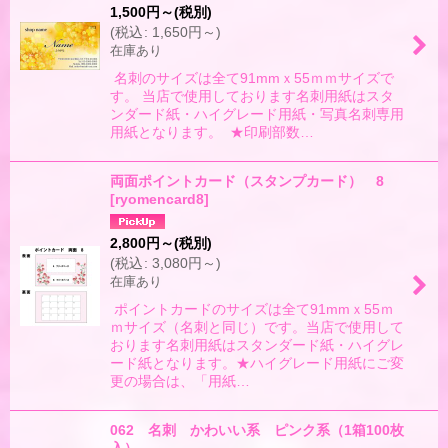
1,500
円
～
(税別)
(
税込
:
1,650
円
～
)
在庫あり
名刺のサイズは全て91mmｘ55ｍｍサイズで
す。 当店で使用しております名刺用紙はスタ
ンダード紙・ハイグレード用紙・写真名刺専用
用紙となります。 ★印刷部数…
両面ポイントカード（スタンプカード） 8
[
ryomencard8
]
2,800
円
～
(税別)
(
税込
:
3,080
円
～
)
在庫あり
ポイントカードのサイズは全て91mmｘ55ｍ
ｍサイズ（名刺と同じ）です。当店で使用して
おります名刺用紙はスタンダード紙・ハイグレ
ード紙となります。★ハイグレード用紙にご変
更の場合は、「用紙…
062 名刺 かわいい系 ピンク系（1箱100枚
入）