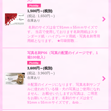
入）
絞り込む
1,500
円
～
(税別)
(
税込
:
1,650
円
～
)
在庫あり
名刺のサイズは全て91mmｘ55ｍｍサイズで
す。 当店で使用しております名刺用紙はスタ
ンダード紙・ハイグレード用紙・写真名刺専用
用紙となります。 ★印刷部数…
写真名刺P06（写真の配置のイメージです、1
箱100枚入）
3,600
円
～
(税別)
(
税込
:
3,960
円
～
)
在庫あり
※配置のイメージになります、写真名刺サンプ
ルに使われている猫・犬の写真はご使用になれ
ません。 お載せいたしますお写真は、ご用意
をお願いいたします。名刺のサイズは全て
91mmｘ55ｍｍサイズです。&nb…