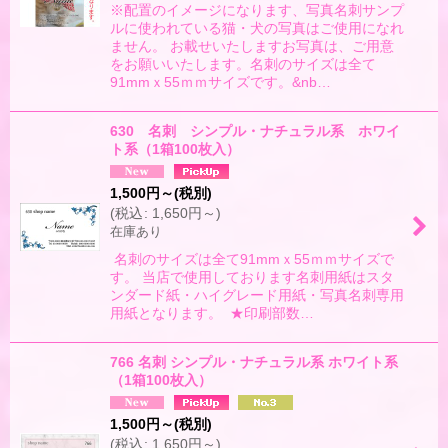
※配置のイメージになります、写真名刺サンプ
ルに使われている猫・犬の写真はご使用になれ
ません。 お載せいたしますお写真は、ご用意
をお願いいたします。名刺のサイズは全て
91mmｘ55ｍｍサイズです。&nb…
630 名刺 シンプル・ナチュラル系 ホワイ
ト系（1箱100枚入）
1,500
円
～
(税別)
(
税込
:
1,650
円
～
)
在庫あり
名刺のサイズは全て91mmｘ55ｍｍサイズで
す。 当店で使用しております名刺用紙はスタ
ンダード紙・ハイグレード用紙・写真名刺専用
用紙となります。 ★印刷部数…
766 名刺 シンプル・ナチュラル系 ホワイト系
（1箱100枚入）
1,500
円
～
(税別)
(
税込
:
1,650
円
～
)