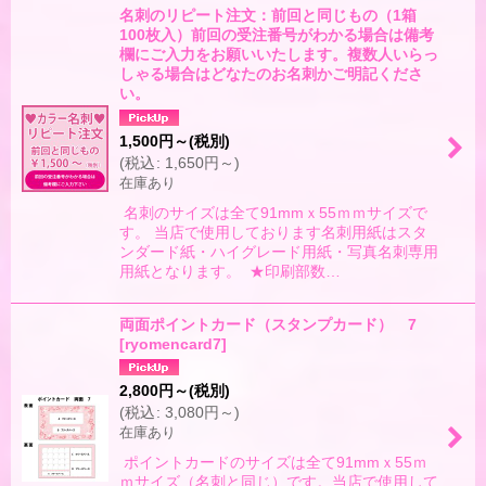
名刺のリピート注文：前回と同じもの（1箱
100枚入）前回の受注番号がわかる場合は備考
欄にご入力をお願いいたします。複数人いらっ
しゃる場合はどなたのお名刺かご明記くださ
い。
1,500
円
～
(税別)
(
税込
:
1,650
円
～
)
在庫あり
名刺のサイズは全て91mmｘ55ｍｍサイズで
す。 当店で使用しております名刺用紙はスタ
ンダード紙・ハイグレード用紙・写真名刺専用
用紙となります。 ★印刷部数…
両面ポイントカード（スタンプカード） 7
[
ryomencard7
]
2,800
円
～
(税別)
(
税込
:
3,080
円
～
)
在庫あり
ポイントカードのサイズは全て91mmｘ55ｍ
ｍサイズ（名刺と同じ）です。当店で使用して