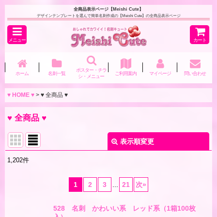
全商品表示ページ【Meishi Cute】
デザインテンプレートを選んで簡単名刺作成の【Meishi Cute】の全商品表示ページ
メニュー
カート
ポスター・チラ
ホーム
名刺一覧
ご利用案内
マイページ
問い合わせ
シ・メニュー
♥ HOME ♥
>
♥ 全商品 ♥
♥ 全商品 ♥
表示順変更
閉じる
1,202
件
表示数
:
1
2
3
...
21
次
»
並び順
:
528 名刺 かわいい系 レッド系（1箱100枚