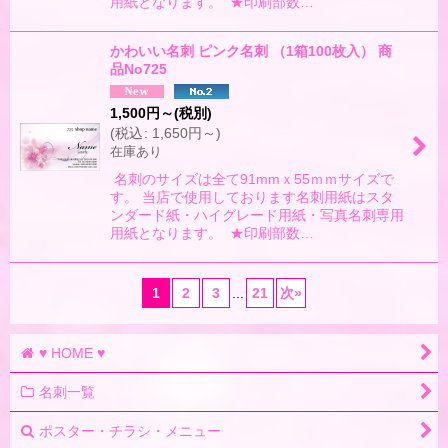
用紙となります。 ★印刷部数…
かわいい名刺 ピンク名刺 （1箱100枚入） 商
品No725
1,500
円
～
(税別)
(
税込
:
1,650
円
～
)
在庫あり
名刺のサイズは全て91mmｘ55ｍｍサイズで
す。 当店で使用しております名刺用紙はスタ
ンダード紙・ハイグレード用紙・写真名刺専用
用紙となります。 ★印刷部数…
1
2
3
...
21
次
»
♥ HOME ♥
名刺一覧
ポスター・チラシ・メニュー