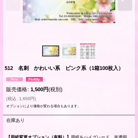
512 名刺 かわいい系 ピンク系（1箱100枚入）
販売価格
:
1,500
円
(税別)
(
税込
:
1,650
円
)
オプションにより価格が変わる場合もあります。
在庫あり
【用紙変更オプション（有料）】
用紙をハイグレード、半透明、