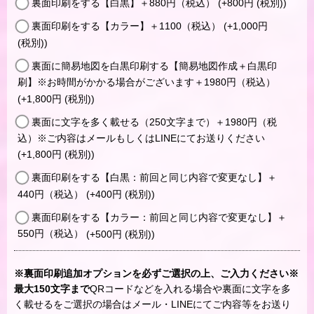
裏面印刷をする【白黒】＋880円（税込）
(+800
円
(税別)
)
裏面印刷をする【カラー】＋1100（税込）
(+1,000
円
(税別)
)
裏面に簡易地図を白黒印刷する【簡易地図作成＋白黒印
刷】※お時間がかかる場合がございます＋1980円（税込）
(+1,800
円
(税別)
)
裏面に文字を多く載せる（250文字まで）＋1980円（税
込）※ご内容はメールもしくはLINEにてお送りください
(+1,800
円
(税別)
)
裏面印刷をする【白黒：前回と同じ内容で変更なし】＋
440円（税込）
(+400
円
(税別)
)
裏面印刷をする【カラー：前回と同じ内容で変更なし】＋
550円（税込）
(+500
円
(税別)
)
※裏面印刷追加オプションを必ずご選択の上、ご入力ください※
最大150文字まで
QRコードなどを入れる場合や裏面に文字を多
く載せるをご選択の場合はメール・LINEにてご内容等をお送り