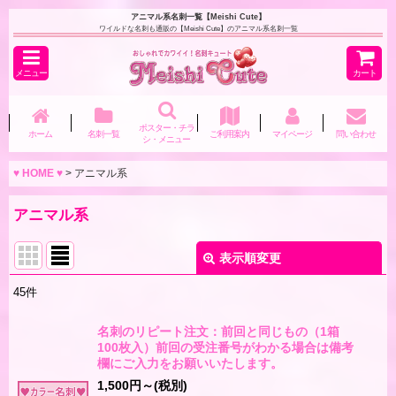
アニマル系名刺一覧【Meishi Cute】
ワイルドな名刺も通販の【Meishi Cute】のアニマル系名刺一覧
メニュー
カート
ポスター・チラ
ホーム
名刺一覧
ご利用案内
マイページ
問い合わせ
シ・メニュー
♥ HOME ♥
>
アニマル系
アニマル系
表示順変更
閉じる
45
件
表示数
:
名刺のリピート注文：前回と同じもの（1箱
100枚入）前回の受注番号がわかる場合は備考
並び順
:
欄にご入力をお願いいたします。
1,500
円
～
(税別)