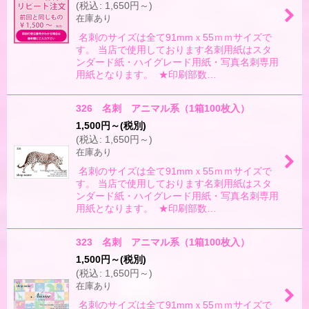
(
税込
:
1,650
円
～
)
絞り込む
在庫あり
名刺のサイズは全て91mmｘ55ｍｍサイズで
す。 当店で使用しております名刺用紙はスタ
ンダード紙・ハイグレード用紙・写真名刺専用
用紙となります。 ★印刷部数…
326 名刺 アニマル系（1箱100枚入）
1,500
円
～
(税別)
(
税込
:
1,650
円
～
)
在庫あり
名刺のサイズは全て91mmｘ55ｍｍサイズで
す。 当店で使用しております名刺用紙はスタ
ンダード紙・ハイグレード用紙・写真名刺専用
用紙となります。 ★印刷部数…
323 名刺 アニマル系（1箱100枚入）
1,500
円
～
(税別)
(
税込
:
1,650
円
～
)
在庫あり
名刺のサイズは全て91mmｘ55ｍｍサイズで