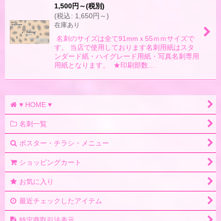
1,500
円
～
(税別)
(
税込
:
1,650
円
～
)
在庫あり
名刺のサイズは全て91mmｘ55ｍｍサイズで
す。 当店で使用しております名刺用紙はスタ
ンダード紙・ハイグレード用紙・写真名刺専用
用紙となります。 ★印刷部数…
♥ HOME ♥
名刺一覧
ポスター・チラシ・メニュー
ショッピングカート
お気に入り
最近チェックしたアイテム
特定商取引法表示