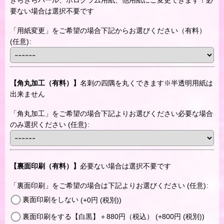
きらきらパール、ホログラム用紙、他用紙にご変更できます！必
要ない場合は選択不要です
「用紙変更」をご希望の場合下記からお選びください（有料）
(任意)
:
【角丸加工（有料）】
名刺の四隅を丸くできます※半透明用紙は
出来ません
「角丸加工」をご希望の場合下記よりお選びください必要な場合
のみ選択ください
(任意)
:
【裏面印刷（有料）】
必要ない場合は選択不要です
「裏面印刷」をご希望の場合は下記よりお選びください
(任意)
:
裏面印刷をしない
(+0
円
(税別)
)
裏面印刷をする【白黒】＋880円（税込）
(+800
円
(税別)
)