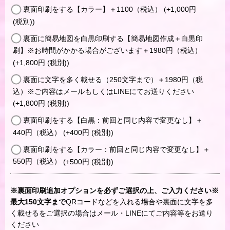
裏面印刷をする【カラー】＋1100（税込）
(+1,000
円
(税別)
)
裏面に簡易地図を白黒印刷する【簡易地図作成＋白黒印
刷】※お時間がかかる場合がございます＋1980円（税込）
(+1,800
円
(税別)
)
裏面に文字を多く載せる（250文字まで）＋1980円（税
込）※ご内容はメールもしくはLINEにてお送りください
(+1,800
円
(税別)
)
裏面印刷をする【白黒：前回と同じ内容で変更なし】＋
440円（税込）
(+400
円
(税別)
)
裏面印刷をする【カラー：前回と同じ内容で変更なし】＋
550円（税込）
(+500
円
(税別)
)
※裏面印刷追加オプションを必ずご選択の上、ご入力ください※
最大150文字まで
QRコードなどを入れる場合や裏面に文字を多
く載せるをご選択の場合はメール・LINEにてご内容等をお送り
ください