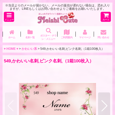
※当店よりのメールが届かない、メールの返信が遅れない場合は、恐れ入り
ますが、LINEもしくはお問い合わせよりご連絡をお願いいたします。
メニュー
カート
ポスター・チラ
ホーム
名刺一覧
ご利用案内
マイページ
問い合わせ
シ・メニュー
♥ HOME ♥
>
かわいい系
>
549,かわいい名刺,ピンク名刺,（1箱100枚入）
549,かわいい名刺,ピンク名刺,（1箱100枚入）