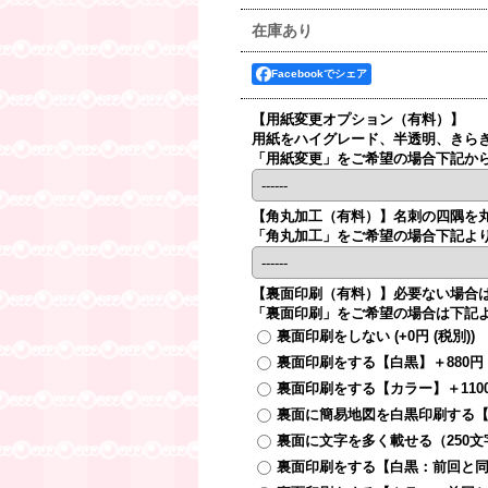
在庫あり
Facebookでシェア
【用紙変更オプション（有料）】
用紙をハイグレード、半透明、きら
「用紙変更」をご希望の場合下記か
【角丸加工（有料）】
名刺の四隅を
「角丸加工」をご希望の場合下記よ
【裏面印刷（有料）】
必要ない場合
「裏面印刷」をご希望の場合は下記
裏面印刷をしない
(+0円
(税別)
)
裏面印刷をする【白黒】＋880
裏面印刷をする【カラー】＋110
裏面に簡易地図を白黒印刷する【
裏面に文字を多く載せる（250文
裏面印刷をする【白黒：前回と同