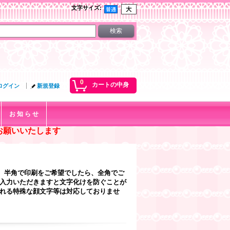
文字サイズ
:
0
カートの中身
ログイン
新規登録
お 知 ら せ
お願いいたします
、半角で印刷をご希望でしたら、全角でご
ご入力いただきますと文字化けを防ぐことが
なれる特殊な顔文字等は対応しておりませ