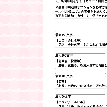
裏面印刷をする【カラー：前回と
※裏面印刷追加オプションを必ずご選
ール・LINEにてご内容等をお送りく
裏面印刷追加（有料）をご選択された
最大150文字
【店名・会社名等】
「店名、会社名等」をお入れする場
最大100文字
【肩書き・役職等】
「肩書、役職等」をお入れする場合
最大100文字
【名前】
「名前」の代わりに会社名・店名等
最大50文字
【フリガナ・ルビ等】
「フリガナ等」をお入れする場合は