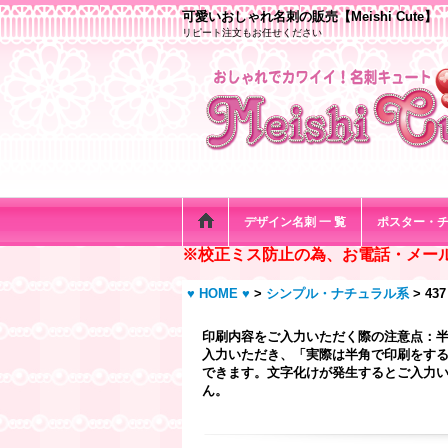
可愛いおしゃれ名刺の販売【Meishi Cute】
リピート注文もお任せください
デザイン名刺 一 覧
ポスター・
※校正ミス防止の為、お電話・メー
♥ HOME ♥
>
シンプル・ナチュラル系
>
4
印刷内容をご入力いただく際の注意点：
入力いただき、「実際は半角で印刷をする
できます。文字化けが発生するとご入力い
ん。