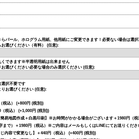
きらパール、ホログラム用紙、他用紙にご変更できます！必要ない場合は選択
らお選びください（有料）
(任意)
:
丸くできます※半透明用紙は出来ません
りお選びください必要な場合のみ選択ください
(任意)
:
は選択不要です
よりお選びください
(任意)
:
円（税込）
(+800円
(税別)
)
0（税込）
(+1,000円
(税別)
)
簡易地図作成＋白黒印刷】※お時間がかかる場合がございます＋1980円（
字まで）＋1980円（税込）※ご内容はメールもしくはLINEにてお送りくだ
じ内容で変更なし】＋440円（税込）
(+400円
(税別)
)