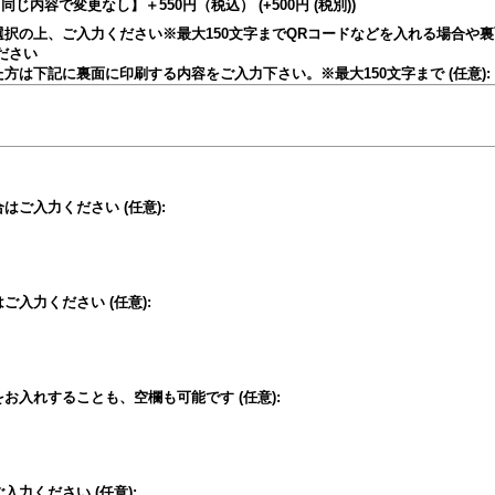
同じ内容で変更なし】＋550円（税込）
(+500円
(税別)
)
択の上、ご入力ください※最大150文字まで
QRコードなどを入れる場合や
ださい
方は下記に裏面に印刷する内容をご入力下さい。※最大150文字まで
(任意)
:
合はご入力ください
(任意)
:
はご入力ください
(任意)
:
をお入れすることも、空欄も可能です
(任意)
:
ご入力ください
(任意)
: