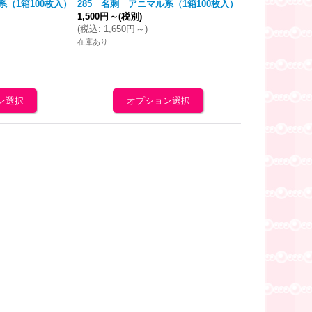
系（1箱100枚入）
285 名刺 アニマル系（1箱100枚入）
1,500円
～
(税別)
(
税込
:
1,650円
～
)
在庫あり