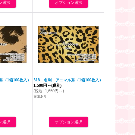
系（1箱100枚入）
318 名刺 アニマル系（1箱100枚入）
1,500円
～
(税別)
(
税込
:
1,650円
～
)
在庫あり