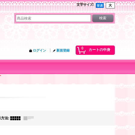
文字サイズ
:
0
カートの中身
ログイン
新規登録
す
示方法
: