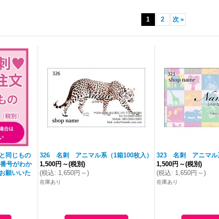
1
2
次
»
と同じもの
326 名刺 アニマル系（1箱100枚入）
323 名刺 アニマル
注番号がわか
1,500円
～
(税別)
1,500円
～
(税別)
お願いいた
(
税込
:
1,650円
～
)
(
税込
:
1,650円
～
)
在庫あり
在庫あり