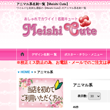
アニマル系名刺一覧【Meishi Cute】
ワイルドな名刺も通販の【Meishi Cute】のアニマル系名刺一覧
デザイン名刺 一 覧
ポスター・チラシ・メニュー
※校正ミス防止の為、お電話・メールでのご注文は
♥ HOME ♥
>
アニマル系
アニマル系
表示数
:
45
件