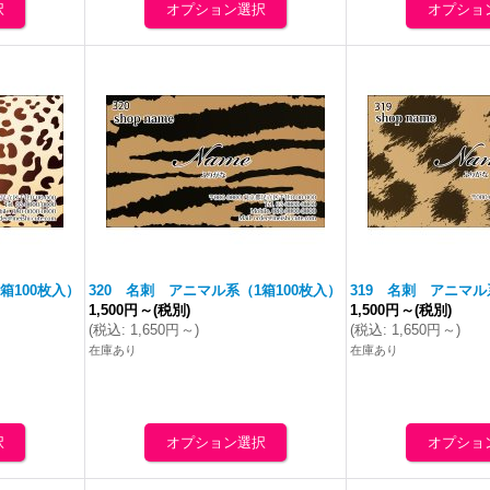
箱100枚入）
320 名刺 アニマル系（1箱100枚入）
319 名刺 アニマル
1,500円
～
(税別)
1,500円
～
(税別)
(
税込
:
1,650円
～
)
(
税込
:
1,650円
～
)
在庫あり
在庫あり