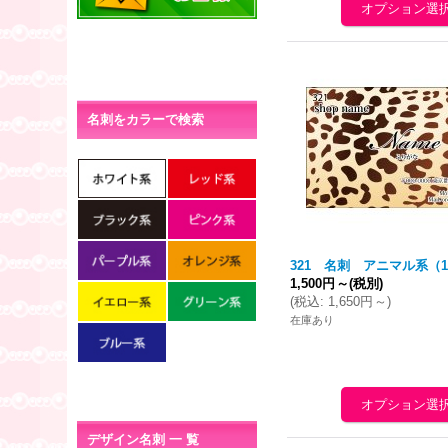
名刺をカラーで検索
321 名刺 アニマル系（1
1,500円
～
(税別)
(
税込
:
1,650円
～
)
在庫あり
デザイン名刺 一 覧