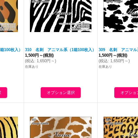
箱100枚入）
310 名刺 アニマル系（1箱100枚入）
309 名刺 アニマル
1,500円
～
(税別)
1,500円
～
(税別)
(
税込
:
1,650円
～
)
(
税込
:
1,650円
～
)
在庫あり
在庫あり