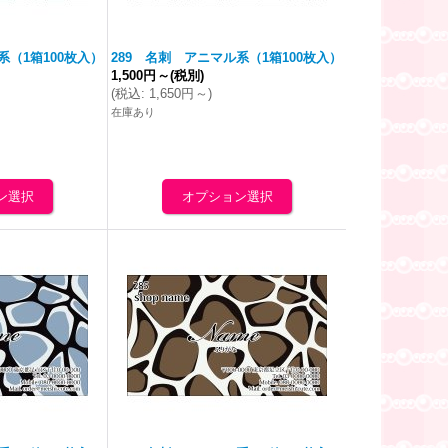
系（1箱100枚入）
289 名刺 アニマル系（1箱100枚入）
1,500円
～
(税別)
(
税込
:
1,650円
～
)
在庫あり