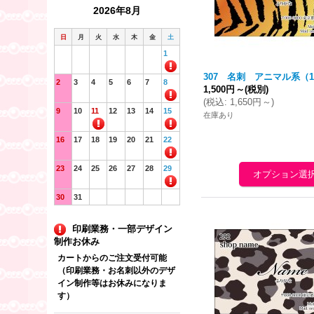
2026年8月
日
月
火
水
木
金
土
1
307 名刺 アニマル系（1
2
3
4
5
6
7
8
1,500円
～
(税別)
(
税込
:
1,650円
～
)
9
10
11
12
13
14
15
在庫あり
16
17
18
19
20
21
22
23
24
25
26
27
28
29
30
31
印刷業務・一部デザイン
制作お休み
カートからのご注文受付可能
（印刷業務・お名刺以外のデザ
イン制作等はお休みになりま
す）