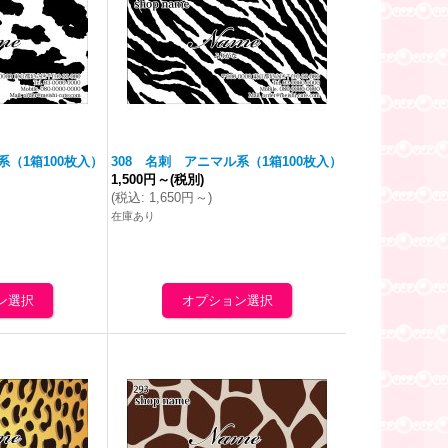
系（1箱100枚入）
308 名刺 アニマル系（1箱100枚入）
1,500円
～
(税別)
(
税込
:
1,650円
～
)
在庫あり