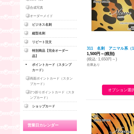
合成写真
オーダーメイド
ビジネス名刺
縦型名刺
リピート注文
311 名刺 アニマル系（1
特別商品【完全オーダー
1,500円
～
(税別)
品】
(
税込
:
1,650円
～
)
ポイントカード（スタンプ
在庫あり
カード）
両面ポイントカード（スタン
プカード）
2つ折りポイントカード（スタ
ンプカード）
ショップカード
営業日カレンダー