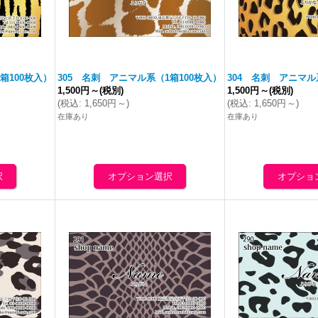
箱100枚入）
305 名刺 アニマル系（1箱100枚入）
304 名刺 アニマル
1,500円
～
(税別)
1,500円
～
(税別)
(
税込
:
1,650円
～
)
(
税込
:
1,650円
～
)
在庫あり
在庫あり