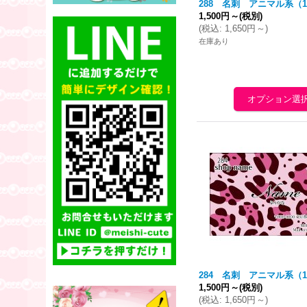
288 名刺 アニマル系（1
1,500円
～
(税別)
(
税込
:
1,650円
～
)
在庫あり
284 名刺 アニマル系（1
1,500円
～
(税別)
(
税込
:
1,650円
～
)