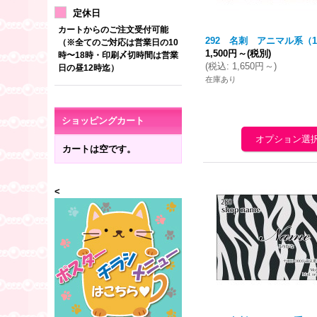
定休日
カートからのご注文受付可能
292 名刺 アニマル系（1
（※全てのご対応は営業日の10
1,500円
～
(税別)
時〜18時・印刷〆切時間は営業
(
税込
:
1,650円
～
)
日の昼12時迄）
在庫あり
ショッピングカート
カートは空です。
<