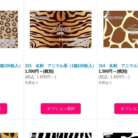
箱100枚入）
315 名刺 アニマル系（1箱100枚入）
314 名刺 アニマル
1,500円
～
(税別)
1,500円
～
(税別)
(
税込
:
1,650円
～
)
(
税込
:
1,650円
～
)
在庫あり
在庫あり