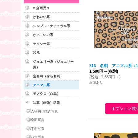
♥ 全商品 ♥
かわいい系
シンプル・ナチュラル系
かっこいい系
セクシー系
和風
ジュエリー系（ジュエリー
316 名刺 アニマル系（1
風）
1,500円
～
(税別)
空名刺（から名刺）
(
税込
:
1,650円
～
)
在庫あり
アニマル系
モノクロ（白黒）
写真（画像）名刺
人物切り抜き写真
全面写真
半面写真
四角写真