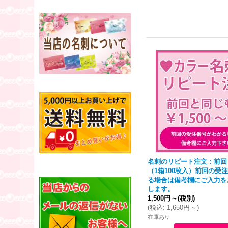
名刺のリピート注文：前回
（1箱100枚入）前回の受
る場合は備考欄にご入力を
します。
1,500円
～
(税別)
(
税込
:
1,650円
～
)
在庫あり