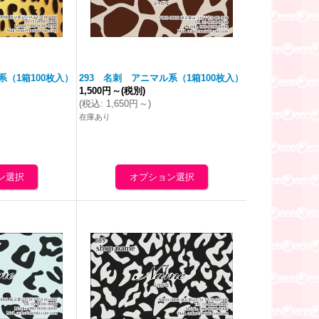
系（1箱100枚入）
293 名刺 アニマル系（1箱100枚入）
1,500円
～
(税別)
(
税込
:
1,650円
～
)
在庫あり