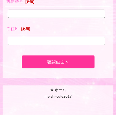
郵便番号
[
必須
]
ご住所
[
必須
]
確認画面へ
ホーム
meishi-cute2017