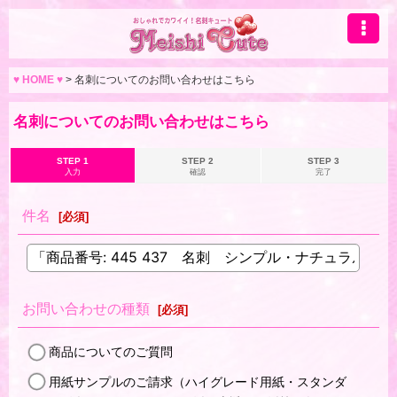
♥ HOME ♥
>
名刺についてのお問い合わせはこちら
名刺についてのお問い合わせはこちら
STEP 1
STEP 2
STEP 3
入力
確認
完了
件名
[
必須
]
お問い合わせの種類
[
必須
]
商品についてのご質問
用紙サンプルのご請求（ハイグレード用紙・スタンダ