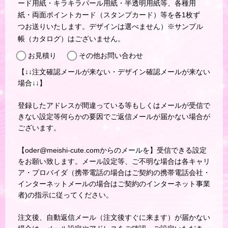
ード用紙・キラキラパール用紙・半透明用紙等、各種用
紙・両面ポイントカード（スタンプカード）等を各1枚ず
つお送りいたします。デザインは選べません）※サンプル
帳（カタログ）はございません。
お見積り
その他お問い合わせ
【↓↓注文確認メールが来ない・デザイン確認メールが来ない
場合↓↓】
登録したアドレスが間違っている等もしくはメールが受信で
きない設定等何らかの要因でご返信メールが届かない場合が
ございます。
【oder@meishi-cute.comからのメールを】受信できる設定
をお願い致します。メール設定等、ご不明な場合は各キャリ
ア・プロバイダ（携帯電話の場合はご契約の携帯電話会社・
インターネットメールの場合はご契約のインターネット事業
者)の指示に従ってください。
注文後、自動返信メール（注文後すぐに来ます）が届かない