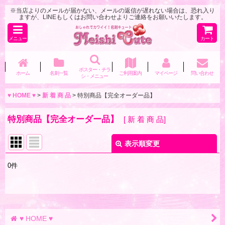
※当店よりのメールが届かない、メールの返信が遅れない場合は、恐れ入り
ますが、LINEもしくはお問い合わせよりご連絡をお願いいたします。
メニュー
カート
ポスター・チラ
ホーム
名刺一覧
ご利用案内
マイページ
問い合わせ
シ・メニュー
♥ HOME ♥
>
新 着 商 品
>
特別商品【完全オーダー品】
特別商品【完全オーダー品】
[
新 着 商 品
]
表示順変更
閉じる
0
件
表示数
:
並び順
:
♥ HOME ♥