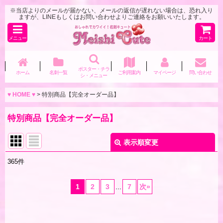
※当店よりのメールが届かない、メールの返信が遅れない場合は、恐れ入り
ますが、LINEもしくはお問い合わせよりご連絡をお願いいたします。
メニュー
カート
ポスター・チラ
ホーム
名刺一覧
ご利用案内
マイページ
問い合わせ
シ・メニュー
♥ HOME ♥
>
特別商品【完全オーダー品】
特別商品【完全オーダー品】
表示順変更
閉じる
365
件
表示数
:
1
2
3
...
7
次
»
並び順
: