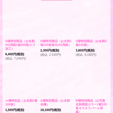
S様特別商品（お名刺
H様特別商品（お名刺1
S様特別商品（お名刺2
HG用紙3箱300枚ロゴ
箱100枚角丸HG用紙）
箱100枚）
加工）
2,300
円
(税別)
3,800
円
(税別)
6,400
円
(税別)
(
税込
:
2,530
円
)
(
税込
:
4,180
円
)
(
税込
:
7,040
円
)
ｗ様特別品（お名刺1箱
A様特別商品（お名刺
R様特別商品（お写真
100枚）
各種）
名刺両面カラー1箱100
枚キラキラパール用
1,500
円
(税別)
18,100
円
(税別)
紙）