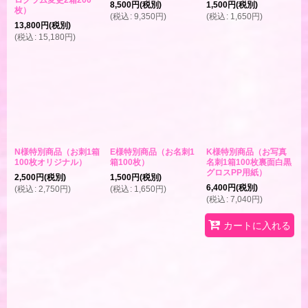
ログラム変更2箱200
8,500
円
(税別)
1,500
円
(税別)
枚）
(
税込
:
9,350
円
)
(
税込
:
1,650
円
)
13,800
円
(税別)
(
税込
:
15,180
円
)
N様特別商品（お刺1箱
E様特別商品（お名刺1
K様特別商品（お写真
100枚オリジナル）
箱100枚）
名刺1箱100枚裏面白黒
グロスPP用紙）
2,500
円
(税別)
1,500
円
(税別)
6,400
円
(税別)
(
税込
:
2,750
円
)
(
税込
:
1,650
円
)
(
税込
:
7,040
円
)
カートに入れる