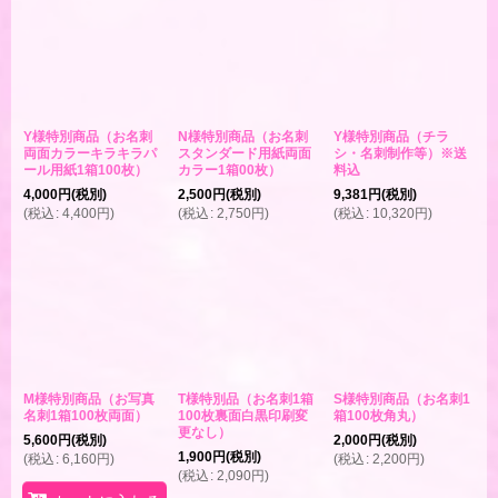
Y様特別商品（お名刺
N様特別商品（お名刺
Y様特別商品（チラ
両面カラーキラキラパ
スタンダード用紙両面
シ・名刺制作等）※送
ール用紙1箱100枚）
カラー1箱00枚）
料込
4,000
円
(税別)
2,500
円
(税別)
9,381
円
(税別)
(
税込
:
4,400
円
)
(
税込
:
2,750
円
)
(
税込
:
10,320
円
)
M様特別商品（お写真
T様特別品（お名刺1箱
S様特別商品（お名刺1
名刺1箱100枚両面）
100枚裏面白黒印刷変
箱100枚角丸）
更なし）
5,600
円
(税別)
2,000
円
(税別)
1,900
円
(税別)
(
税込
:
6,160
円
)
(
税込
:
2,200
円
)
(
税込
:
2,090
円
)