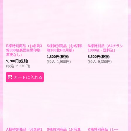
E様特別商品（お名刺3
S様特別商品（お名刺1
N様特別品（A4チラシ
箱300枚裏面白黒印刷
箱100枚HG用紙）
1000枚・送料込）
変更なし）
1,800
円
(税別)
8,500
円
(税別)
5,700
円
(税別)
(
税込
:
1,980
円
)
(
税込
:
9,350
円
)
(
税込
:
6,270
円
)
カートに入れる
A様特別商品（お名刺1
S様特別商品（お写真
K様特別商品（シー