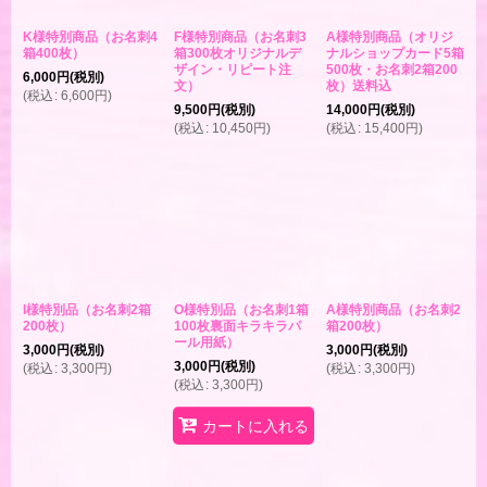
K様特別商品（お名刺4
F様特別商品（お名刺3
A様特別商品（オリジ
箱400枚）
箱300枚オリジナルデ
ナルショップカード5箱
ザイン・リピート注
500枚・お名刺2箱200
6,000
円
(税別)
文）
枚）送料込
(
税込
:
6,600
円
)
9,500
円
(税別)
14,000
円
(税別)
(
税込
:
10,450
円
)
(
税込
:
15,400
円
)
I様特別品（お名刺2箱
O様特別品（お名刺1箱
A様特別商品（お名刺2
200枚）
100枚裏面キラキラパ
箱200枚）
ール用紙）
3,000
円
(税別)
3,000
円
(税別)
3,000
円
(税別)
(
税込
:
3,300
円
)
(
税込
:
3,300
円
)
(
税込
:
3,300
円
)
カートに入れる