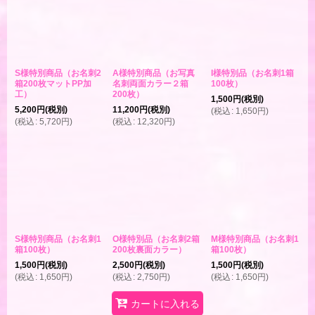
絞り込む
S様特別商品（お名刺2
A様特別商品（お写真
I様特別品（お名刺1箱
箱200枚マットPP加
名刺両面カラー２箱
100枚）
工）
200枚）
1,500
円
(税別)
5,200
円
(税別)
11,200
円
(税別)
(
税込
:
1,650
円
)
(
税込
:
5,720
円
)
(
税込
:
12,320
円
)
S様特別商品（お名刺1
O様特別品（お名刺2箱
M様特別商品（お名刺1
箱100枚）
200枚裏面カラー）
箱100枚）
1,500
円
(税別)
2,500
円
(税別)
1,500
円
(税別)
(
税込
:
1,650
円
)
(
税込
:
2,750
円
)
(
税込
:
1,650
円
)
カートに入れる