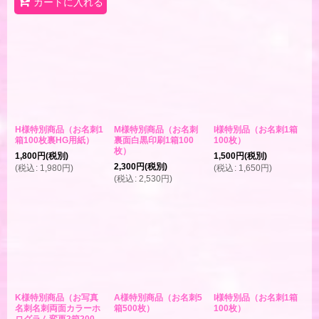
カートに入れる
H様特別商品（お名刺1
M様特別商品（お名刺
I様特別品（お名刺1箱
箱100枚裏HG用紙）
裏面白黒印刷1箱100
100枚）
枚）
1,800
円
(税別)
1,500
円
(税別)
2,300
円
(税別)
(
税込
:
1,980
円
)
(
税込
:
1,650
円
)
(
税込
:
2,530
円
)
K様特別商品（お写真
A様特別商品（お名刺5
I様特別品（お名刺1箱
名刺名刺両面カラーホ
箱500枚）
100枚）