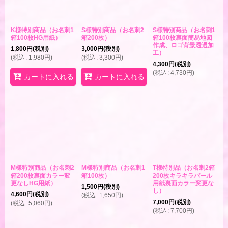
K様特別商品（お名刺1
S様特別商品（お名刺2
S様特別商品（お名刺1
箱100枚HG用紙）
箱200枚）
箱100枚裏面簡易地図
作成、ロゴ背景透過加
1,800
円
(税別)
3,000
円
(税別)
工）
(
税込
:
1,980
円
)
(
税込
:
3,300
円
)
4,300
円
(税別)
(
税込
:
4,730
円
)
カートに入れる
カートに入れる
M様特別商品（お名刺2
M様特別商品（お名刺1
T様特別品（お名刺2箱
箱200枚裏面カラー変
箱100枚）
200枚キラキラパール
更なしHG用紙）
用紙裏面カラー変更な
1,500
円
(税別)
し）
4,600
円
(税別)
(
税込
:
1,650
円
)
7,000
円
(税別)
(
税込
:
5,060
円
)
(
税込
:
7,700
円
)