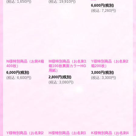
(
税込
:
1,650
円
)
(
税込
:
19,910
円
)
6,600
円
(税別)
(
税込
:
7,260
円
)
N様特別商品（お刺4箱
M様特別商品（お名刺1
Y様特別商品（お名刺2
400枚）
箱100枚裏面カラーHG
箱200枚）
用紙）
6,000
円
(税別)
3,000
円
(税別)
2,800
円
(税別)
(
税込
:
6,600
円
)
(
税込
:
3,300
円
)
(
税込
:
3,080
円
)
Y様特別商品（お名刺2
H様特別商品（お名刺1
K様特別商品（お名刺4