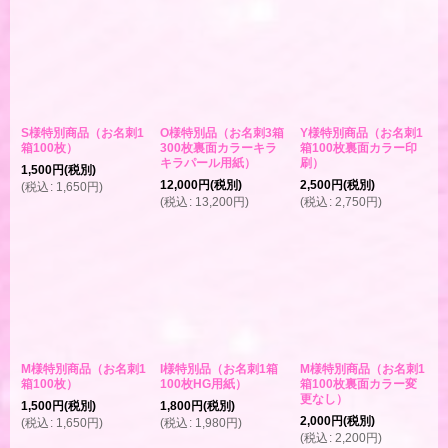
S様特別商品（お名刺1
O様特別品（お名刺3箱
Y様特別商品（お名刺1
箱100枚）
300枚裏面カラーキラ
箱100枚裏面カラー印
キラパール用紙）
刷）
1,500
円
(税別)
12,000
円
(税別)
2,500
円
(税別)
(
税込
:
1,650
円
)
(
税込
:
13,200
円
)
(
税込
:
2,750
円
)
M様特別商品（お名刺1
I様特別品（お名刺1箱
M様特別商品（お名刺1
箱100枚）
100枚HG用紙）
箱100枚裏面カラー変
更なし）
1,500
円
(税別)
1,800
円
(税別)
2,000
円
(税別)
(
税込
:
1,650
円
)
(
税込
:
1,980
円
)
(
税込
:
2,200
円
)