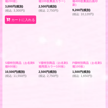
箱200枚）
箱100枚裏面カラー）
箱400枚裏面白黒印
刷）
3,000
円
(税別)
2,500
円
(税別)
9,200
円
(税別)
(
税込
:
3,300
円
)
(
税込
:
2,750
円
)
(
税込
:
10,120
円
)
カートに入れる
S様特別商品（お名刺6
Y様特別商品（お名刺1
P様特別商品（お名刺1
箱600枚）
箱両面カラー100枚）
箱100枚）
10,500
円
(税別)
2,500
円
(税別)
1,500
円
(税別)
(
税込
:
11,550
円
)
(
税込
:
2,750
円
)
(
税込
:
1,650
円
)