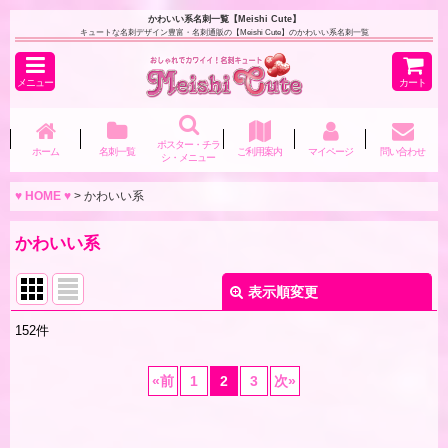
かわいい系名刺一覧【Meishi Cute】
キュートな名刺デザイン豊富・名刺通販の【Meishi Cute】のかわいい系名刺一覧
メニュー
カート
ポスター・チラ
ホーム
名刺一覧
ご利用案内
マイページ
問い合わせ
シ・メニュー
♥ HOME ♥
>
かわいい系
かわいい系
表示順変更
閉じる
152
件
表示数
:
«
前
1
2
3
次
»
並び順
: