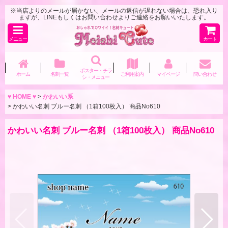
※当店よりのメールが届かない、メールの返信が遅れない場合は、恐れ入り
ますが、LINEもしくはお問い合わせよりご連絡をお願いいたします。
メニュー
カート
ポスター・チラ
ホーム
名刺一覧
ご利用案内
マイページ
問い合わせ
シ・メニュー
♥ HOME ♥
>
かわいい系
>
かわいい名刺 ブルー名刺 （1箱100枚入） 商品No610
かわいい名刺 ブルー名刺 （1箱100枚入） 商品No610