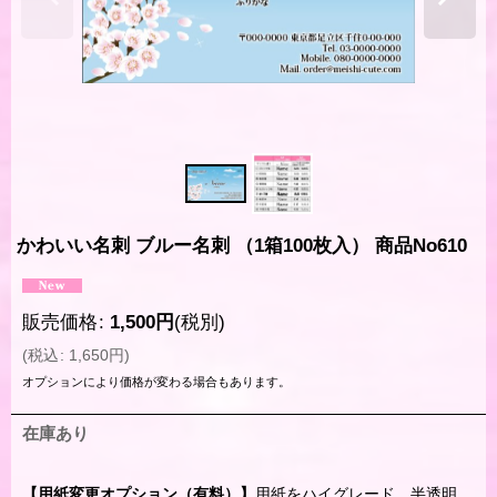
かわいい名刺 ブルー名刺 （1箱100枚入） 商品No610
販売価格
:
1,500
円
(税別)
(
税込
:
1,650
円
)
オプションにより価格が変わる場合もあります。
在庫あり
【用紙変更オプション（有料）】
用紙をハイグレード、半透明、