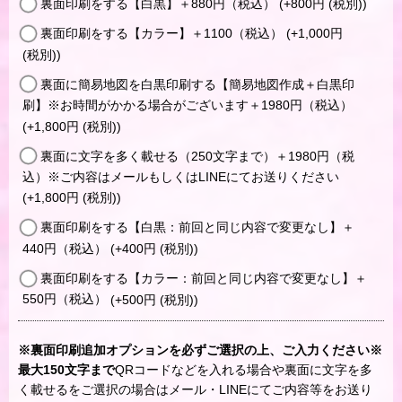
裏面印刷をする【白黒】＋880円（税込）
(+800
円
(税別)
)
裏面印刷をする【カラー】＋1100（税込）
(+1,000
円
(税別)
)
裏面に簡易地図を白黒印刷する【簡易地図作成＋白黒印
刷】※お時間がかかる場合がございます＋1980円（税込）
(+1,800
円
(税別)
)
裏面に文字を多く載せる（250文字まで）＋1980円（税
込）※ご内容はメールもしくはLINEにてお送りください
(+1,800
円
(税別)
)
裏面印刷をする【白黒：前回と同じ内容で変更なし】＋
440円（税込）
(+400
円
(税別)
)
裏面印刷をする【カラー：前回と同じ内容で変更なし】＋
550円（税込）
(+500
円
(税別)
)
※裏面印刷追加オプションを必ずご選択の上、ご入力ください※
最大150文字まで
QRコードなどを入れる場合や裏面に文字を多
く載せるをご選択の場合はメール・LINEにてご内容等をお送り