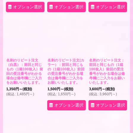
オプション選択
オプション選択
オプション選択
名刺のリピート注文
名刺のリピート注文(カ
名刺のリピート注文：
（白黒）：前回と同じ
ラー）：前回と同じも
前回と同じもの（1箱
もの（1箱100枚入）前
の（1箱100枚入）前回
100枚入）前回の受注
回の受注番号がわかる
の受注番号がわかる場
番号がわかる場合は備
場合は備考欄にご入力
合は備考欄にご入力を
考欄にご入力をお願い
をお願いいたします。
お願いいたします。
いたします。
1,350
円
～
(税別)
1,500
円
～
(税別)
3,600
円
～
(税別)
(
税込
:
1,485
円
～
)
(
税込
:
1,650
円
～
)
(
税込
:
3,960
円
～
)
オプション選択
オプション選択