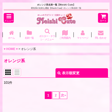
オレンジ系名刺一覧【Meishi Cute】
橙色系の名刺も通販【Meishi Cute】オレンジ系名刺一覧
メニュー
カート
ポスター・チラ
ホーム
名刺一覧
ご利用案内
マイページ
問い合わせ
シ・メニュー
♥ HOME ♥
>
オレンジ系
オレンジ系
表示順変更
閉じる
101
件
表示数
:
1
2
次
»
並び順
: