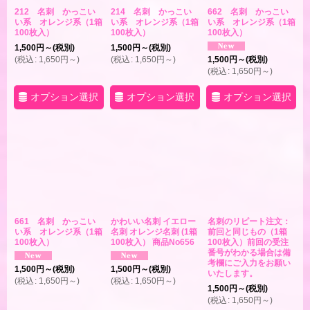
212 名刺 かっこい
214 名刺 かっこい
662 名刺 かっこい
い系 オレンジ系（1箱
い系 オレンジ系（1箱
い系 オレンジ系（1箱
100枚入）
100枚入）
100枚入）
1,500
円
～
(税別)
1,500
円
～
(税別)
(
税込
:
1,650
円
～
)
(
税込
:
1,650
円
～
)
1,500
円
～
(税別)
(
税込
:
1,650
円
～
)
オプション選択
オプション選択
オプション選択
661 名刺 かっこい
かわいい名刺 イエロー
名刺のリピート注文：
い系 オレンジ系（1箱
名刺 オレンジ名刺 (1箱
前回と同じもの（1箱
100枚入）
100枚入） 商品No656
100枚入）前回の受注
番号がわかる場合は備
考欄にご入力をお願い
1,500
円
～
(税別)
1,500
円
～
(税別)
いたします。
(
税込
:
1,650
円
～
)
(
税込
:
1,650
円
～
)
1,500
円
～
(税別)
(
税込
:
1,650
円
～
)