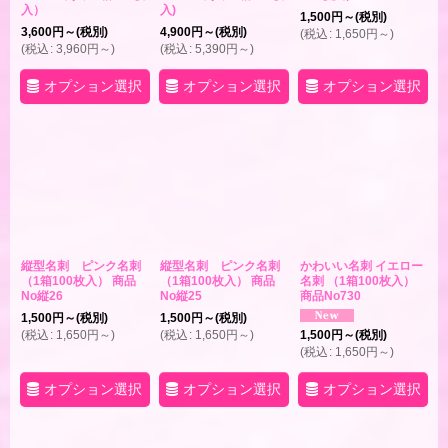
入）
入)
1,500
円
～
(税別)
3,600
円
～
(税別)
4,900
円
～
(税別)
(
税込
:
1,650
円
～
)
(
税込
:
3,960
円
～
)
(
税込
:
5,390
円
～
)
オプション選択
オプション選択
オプション選択
縦型名刺 ピンク名刺
縦型名刺 ピンク名刺
かわいい名刺 イエロー
（1箱100枚入） 商品
（1箱100枚入） 商品
名刺 （1箱100枚入）
No縦26
No縦25
商品No730
1,500
円
～
(税別)
1,500
円
～
(税別)
(
税込
:
1,650
円
～
)
(
税込
:
1,650
円
～
)
1,500
円
～
(税別)
(
税込
:
1,650
円
～
)
オプション選択
オプション選択
オプション選択