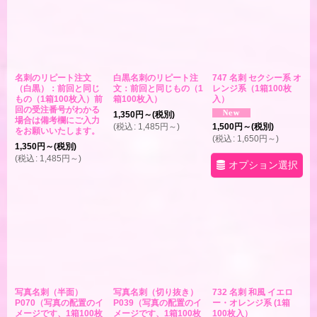
絞り込む
名刺のリピート注文
白黒名刺のリピート注
747 名刺 セクシー系 オ
（白黒）：前回と同じ
文：前回と同じもの（1
レンジ系（1箱100枚
もの（1箱100枚入）前
箱100枚入）
入）
回の受注番号がわかる
1,350
円
～
(税別)
場合は備考欄にご入力
(
税込
:
1,485
円
～
)
1,500
円
～
(税別)
をお願いいたします。
(
税込
:
1,650
円
～
)
1,350
円
～
(税別)
(
税込
:
1,485
円
～
)
オプション選択
写真名刺（半面）
写真名刺（切り抜き）
732 名刺 和風 イエロ
P070（写真の配置のイ
P039（写真の配置のイ
ー・オレンジ系 (1箱
メージです、1箱100枚
メージです、1箱100枚
100枚入）