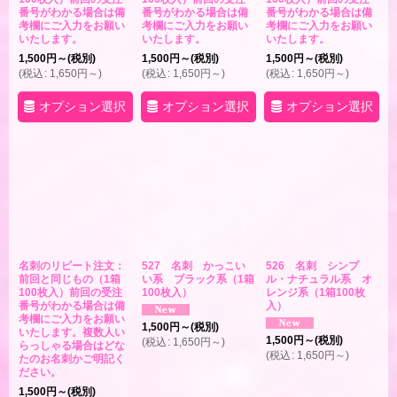
番号がわかる場合は備
番号がわかる場合は備
番号がわかる場合は備
考欄にご入力をお願い
考欄にご入力をお願い
考欄にご入力をお願い
いたします。
いたします。
いたします。
1,500
円
～
(税別)
1,500
円
～
(税別)
1,500
円
～
(税別)
(
税込
:
1,650
円
～
)
(
税込
:
1,650
円
～
)
(
税込
:
1,650
円
～
)
オプション選択
オプション選択
オプション選択
名刺のリピート注文：
527 名刺 かっこい
526 名刺 シンプ
前回と同じもの（1箱
い系 ブラック系（1箱
ル・ナチュラル系 オ
100枚入）前回の受注
100枚入）
レンジ系（1箱100枚
番号がわかる場合は備
入）
考欄にご入力をお願い
1,500
円
～
(税別)
いたします。複数人い
1,500
円
～
(税別)
(
税込
:
1,650
円
～
)
らっしゃる場合はどな
(
税込
:
1,650
円
～
)
たのお名刺かご明記く
ださい。
1,500
円
～
(税別)