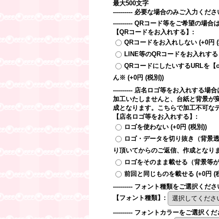
最大500文字
---------- 必要な場合のみご入力ください。--
---------- QRコード等をご希望の場
【QRコードをお入れする】
:
QRコードをお入れしない
(+0円
LINE等のQRコードをお入れする
QRコードにしたいするURLを【or
ん※
(+0円
(税別)
)
---------- 店名ロゴ等をお入れ
加工いたしませんと、台紙と背景が
成となります。こちらで加工不可なデー
【店名ロゴ等をお入れする】
:
ロゴを使わない
(+0円
(税別)
)
ロゴ・データを切り抜き（背景透過）
り頂いてからのご返信、作成となりま
ロゴをそのまま載せる（背景等
前回と同じものを載せる
(+0円
(
---------- フォント種類をご選択ください。--
【フォント種類】
:
---------- フォントカラーをご選択ください。