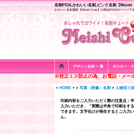
名刺P016,かわいい名刺,ピンク名刺【Meishi 
かわいい名刺通販【Meishi Cute】の商品P016のページで
デザイン名刺 一 覧
ポスター・
※校正ミス防止の為、お電話・メー
♥ HOME ♥
>
写真（画像）名刺
>
人物切り
印刷内容をご入力いただく際の注意点：
入力いただき、「実際は半角で印刷をする
できます。文字化けが発生するとご入力い
ん。