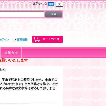
文字サイズ
:
0
カートの中身
ログイン
新規登録
お 知 ら せ
お願いいたします
枚入)
、半角で印刷をご希望でしたら、全角でご
ご入力いただきますと文字化けを防ぐことが
なれる特殊な顔文字等は対応しておりませ