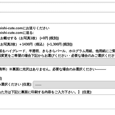
shi-cute.comにお送りください
hi-cute.comに送る
:
お載せする（お写真1枚）
(+0円
(税別)
)
お写真2枚）＋1430円（税込）
(+1,300円
(税別)
)
紙をハイグレード、半透明、きらきらパール、ホログラム用紙、他用紙にご
紙変更をご希望の場合下記からお選びください・必要な場合のみご選択くだ
す。（有料）※裏面に光沢はありません。必要な場合のみ選択ください----------
)
み選択ください
(任意)
:
れた方は下記に裏面に印刷する内容をご入力下さい。】
(任意)
: