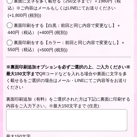
裏面に文字を多く載せる（250文字まで）＋1980円（税
込）※ご内容はメールもしくはLINEにてお送りください
(+1,800
円
(税別)
)
裏面印刷をする【白黒：前回と同じ内容で変更なし】＋
440円（税込）
(+400
円
(税別)
)
裏面印刷をする【カラー：前回と同じ内容で変更なし】＋
550円（税込）
(+500
円
(税別)
)
※裏面印刷追加オプションを必ずご選択の上、ご入力ください※
最大150文字まで
QRコードなどを入れる場合や裏面に文字を多
く載せるをご選択の場合はメール・LINEにてご内容等をお送り
ください
裏面印刷追加（有料）をご選択された方は下記に裏面に印刷する
内容をご入力下さい。※最大150文字まで
(任意)
:
最大150文字