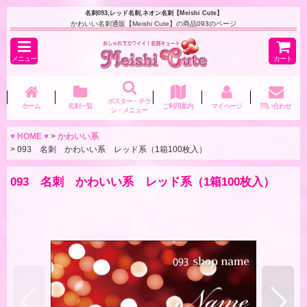
名刺093,レッド名刺,ネオン名刺【Meishi Cute】
かわいい名刺通販【Meishi Cute】の商品093のページ
メニュー
カート
ポスター・チラ
ホーム
名刺一覧
ご利用案内
マイページ
問い合わせ
シ・メニュー
♥ HOME ♥
>
かわいい系
>
093 名刺 かわいい系 レッド系（1箱100枚入）
093 名刺 かわいい系 レッド系（1箱100枚入）