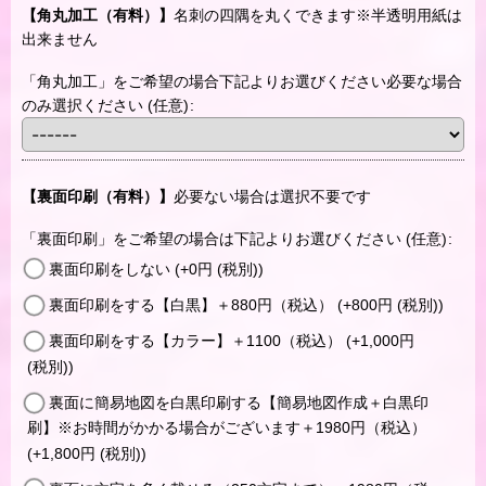
【角丸加工（有料）】
名刺の四隅を丸くできます※半透明用紙は
出来ません
「角丸加工」をご希望の場合下記よりお選びください必要な場合
のみ選択ください
(任意)
:
【裏面印刷（有料）】
必要ない場合は選択不要です
「裏面印刷」をご希望の場合は下記よりお選びください
(任意)
:
裏面印刷をしない
(+0
円
(税別)
)
裏面印刷をする【白黒】＋880円（税込）
(+800
円
(税別)
)
裏面印刷をする【カラー】＋1100（税込）
(+1,000
円
(税別)
)
裏面に簡易地図を白黒印刷する【簡易地図作成＋白黒印
刷】※お時間がかかる場合がございます＋1980円（税込）
(+1,800
円
(税別)
)