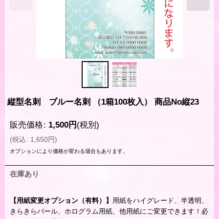
縦型名刺 ブルー名刺 （1箱100枚入） 商品No縦23
販売価格
:
1,500
円
(税別)
(
税込
:
1,650
円
)
オプションにより価格が変わる場合もあります。
在庫あり
【用紙変更オプション（有料）】
用紙をハイグレード、半透明、
きらきらパール、ホログラム用紙、他用紙にご変更できます！必