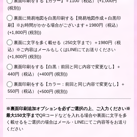
裏面印刷をする【カラー】＋1100（税込）
(+1,000
円
(税別)
)
裏面に簡易地図を白黒印刷する【簡易地図作成＋白黒印
刷】※お時間がかかる場合がございます＋1980円（税込）
(+1,800
円
(税別)
)
裏面に文字を多く載せる（250文字まで）＋1980円（税
込）※ご内容はメールもしくはLINEにてお送りください
(+1,800
円
(税別)
)
裏面印刷をする【白黒：前回と同じ内容で変更なし】＋
440円（税込）
(+400
円
(税別)
)
裏面印刷をする【カラー：前回と同じ内容で変更なし】＋
550円（税込）
(+500
円
(税別)
)
※裏面印刷追加オプションを必ずご選択の上、ご入力ください※
最大150文字まで
QRコードなどを入れる場合や裏面に文字を多
く載せるをご選択の場合はメール・LINEにてご内容等をお送り
ください