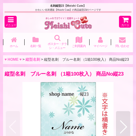
名刺縦型23【Meishi Cute】
かわいい名刺通販【Meishi Cute】の商品縦型23のページです
メニュー
カート
ポスター・チラ
ホーム
名刺一覧
ご利用案内
マイページ
問い合わせ
シ・メニュー
♥ HOME ♥
>
縦型名刺
>
縦型名刺 ブルー名刺 （1箱100枚入） 商品No縦23
縦型名刺 ブルー名刺 （1箱100枚入） 商品No縦23