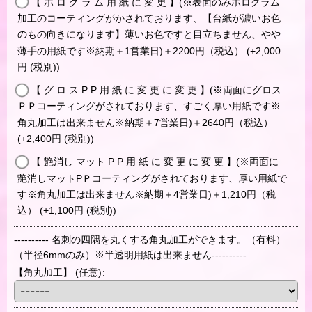
【 ホ ロ グ ラ ム 用 紙 に 変 更 】(※表面のみホログラム
加工のコーティングがかされております、【台紙が濃いお色
のもの向きになります】薄いお色ですと目立ちません、やや
薄手の用紙です※納期＋1営業日)＋2200円（税込）
(+2,000
円
(税別)
)
【 グ ロ ス P P 用 紙 に 変 更 に 変 更 】(※両面にグロス
ＰＰコーティングがされております、すごく厚い用紙です※
角丸加工は出来ません※納期＋7営業日)＋2640円（税込）
(+2,400
円
(税別)
)
【 艶消し マット P P 用 紙 に 変 更 に 変 更 】(※両面に
艶消しマットPＰコーティングがされております、厚い用紙で
す※角丸加工は出来ません※納期＋4営業日)＋1,210円（税
込）
(+1,100
円
(税別)
)
---------- 名刺の四隅を丸くする角丸加工ができます。（有料）
（半径6mmのみ）※半透明用紙は出来ません----------
【角丸加工】
(任意)
: