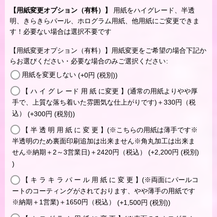
【用紙変更オプション（有料）】
用紙をハイグレード、半透
明、きらきらパール、ホログラム用紙、他用紙にご変更できま
す！必要ない場合は選択不要です
【用紙変更オプション（有料）】用紙変更をご希望の場合下記か
らお選びください・必要な場合のみご選択ください
:
用紙を変更しない
(+0
円
(税別)
)
【 ハ イ グ レ ード 用 紙 に変更 】(通常の用紙よりやや厚
手で、上質な落ち着いた雰囲気な仕上がりです)＋330円（税
込）
(+300
円
(税別)
)
【 半 透 明 用 紙 に 変 更 】(※こちらの用紙は薄手です※
半透明のため裏面印刷追加は出来ません※角丸加工は出来ま
せん※納期＋2～3営業日)＋2420円（税込）
(+2,200
円
(税別)
)
【 キ ラ キ ラ パ ー ル 用 紙 に 変 更 】(※両面にパールコ
ートのコーティングがされております、やや薄手の用紙です
※納期＋1営業)＋1650円（税込）
(+1,500
円
(税別)
)