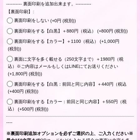
---------- 裏面印刷を追加出来ます。----------
【裏面印刷】
:
裏面印刷をしない
(+0
円
(税別)
)
裏面印刷をする【白黒】＋880円（税込）
(+800
円
(税別)
)
裏面印刷をする【カラー】＋1100（税込）
(+1,000
円
(税別)
)
裏面に文字を多く載せる（250文字まで）＋1980円（税
込）※ご内容はメールもしくはLINEにてお送りください
(+1,800
円
(税別)
)
裏面印刷をする【白黒：前回と同じ内容】＋440円（税込
(+400
円
(税別)
)
裏面印刷をする【カラー：前回と同じ内容】＋550円（税
込）
(+500
円
(税別)
)
----
※裏面印刷追加オプションを必ずご選択の上、ご入力ください※