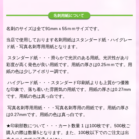
名刺のサイズは全て91mmｘ55ｍｍサイズです。
当店で使用しております名刺用紙はスタンダード紙・ハイグレー
ド紙・写真名刺専用用紙となります。
スタンダード紙・・・滑らかで光沢のある用紙。光沢性があり
彩度が高く発色が良い用紙です。用紙の厚さは0.25ｍｍです。用
紙の色は少しアイボリー調です。
ハイグレード紙・・・スタンダード印刷紙よりも上質かつ優雅
な印象で、落ち着いた雰囲気の用紙です。用紙の厚さは0.27mm
です。用紙の色は真っ白です。
写真名刺専用用紙・・・写真名刺専用の用紙です。用紙の厚さ
は0.27mmです。用紙の色は真っ白です。
★印刷部数について・・・カート数量 1 は100枚です。500枚ご
購入の際は数量5となります。また、100枚以下でのご注文は出