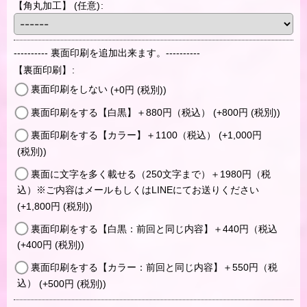
【角丸加工】
(任意)
:
---------- 裏面印刷を追加出来ます。----------
【裏面印刷】
:
裏面印刷をしない
(+0
円
(税別)
)
裏面印刷をする【白黒】＋880円（税込）
(+800
円
(税別)
)
裏面印刷をする【カラー】＋1100（税込）
(+1,000
円
(税別)
)
裏面に文字を多く載せる（250文字まで）＋1980円（税
込）※ご内容はメールもしくはLINEにてお送りください
(+1,800
円
(税別)
)
裏面印刷をする【白黒：前回と同じ内容】＋440円（税込
(+400
円
(税別)
)
裏面印刷をする【カラー：前回と同じ内容】＋550円（税
込）
(+500
円
(税別)
)