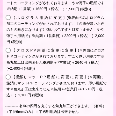
ートのコーティングがされております、やや薄手の用紙です
※納期＋1営業)＋1650円（税込）
(+1,500
円
(税別)
)
【 ホ ロ グ ラ ム 用 紙 に 変 更 】(※表面のみホログラム
加工のコーティングがかされております、【台紙が濃いお色
のもの向きになります】薄いお色ですと目立ちません、やや
薄手の用紙です※納期＋1営業日)＋2200円（税込）
(+2,000
円
(税別)
)
【 グ ロ ス P P 用 紙 に 変 更 に 変 更 】(※両面にグロス
ＰＰコーティングがされております、すごく厚い用紙です※
角丸加工は出来ません※納期＋7営業日)＋2640円（税込）
(+2,400
円
(税別)
)
【 艶消し マット P P 用 紙 に 変 更 に 変 更 】(※両面に
艶消しマットPＰコーティングがされております、厚い用紙で
す※角丸加工は出来ません※納期＋4営業日)＋1,210円（税
込）
(+1,100
円
(税別)
)
---------- 名刺の四隅を丸くする角丸加工ができます。（有料）
（半径6mmのみ）※半透明用紙は出来ません----------