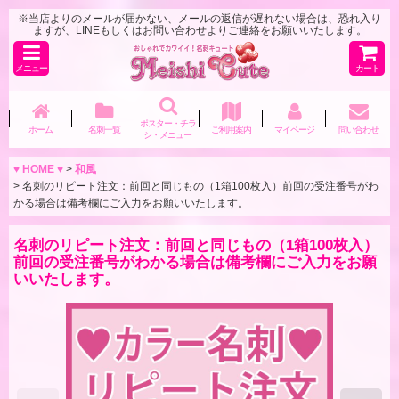
※当店よりのメールが届かない、メールの返信が遅れない場合は、恐れ入り
ますが、LINEもしくはお問い合わせよりご連絡をお願いいたします。
メニュー
カート
ポスター・チラ
ホーム
名刺一覧
ご利用案内
マイページ
問い合わせ
シ・メニュー
♥ HOME ♥
>
和風
>
名刺のリピート注文：前回と同じもの（1箱100枚入）前回の受注番号がわ
かる場合は備考欄にご入力をお願いいたします。
名刺のリピート注文：前回と同じもの（1箱100枚入）
前回の受注番号がわかる場合は備考欄にご入力をお願
いいたします。