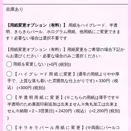
在庫あり
【用紙変更オプション（有料）】
用紙をハイグレード、半透
明、きらきらパール、ホログラム用紙、他用紙にご変更できま
す！必要ない場合は選択不要です
【用紙変更オプション（有料）】用紙変更をご希望の場合下記か
らお選びください・必要な場合のみご選択ください
:
用紙を変更しない
(+0
円
(税別)
)
【 ハ イ グ レ ード 用 紙 に変更 】(通常の用紙よりやや厚
手で、上質な落ち着いた雰囲気な仕上がりです)＋330円（税
込）
(+300
円
(税別)
)
【 半 透 明 用 紙 に 変 更 】(※こちらの用紙は薄手です※
半透明のため裏面印刷追加は出来ません※角丸加工は出来ま
せん※納期＋2～3営業日)＋2420円（税込）
(+2,200
円
(税別)
)
【 キ ラ キ ラ パ ー ル 用 紙 に 変 更 】(※両面にパールコ