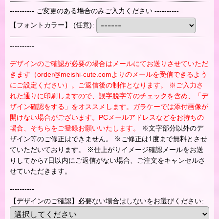
---------- ご変更のある場合のみご入力ください ----------
【フォントカラー】
(任意)
:
----------
デザインのご確認が必要の場合はメールにてお送りさせていただ
きます（order@meishi-cute.comよりのメールを受信できるよう
にご設定ください）。ご返信後の制作となります。 ※ご入力さ
れた通りに印刷しますので、誤字脱字等のチェックを含め、「デ
ザイン確認をする」をオススメします。ガラケーでは添付画像が
開けない場合がございます。PCメールアドレスなどをお持ちの
場合、そちらをご登録お願いいたします。
※文字部分以外のデ
ザイン等のご修正はできません。 ※ご修正は1度まで無料とさせ
ていただいております。 ※仕上がりイメージ確認メールをお送
りしてから7日以内にご返信がない場合、ご注文をキャンセルさ
せていただきます。
----------
【デザインのご確認】必要ない場合はしないをお選びください
: