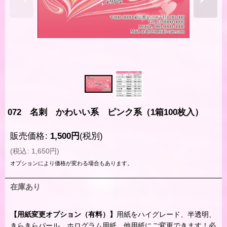
072 名刺 かわいい系 ピンク系（1箱100枚入）
販売価格
:
1,500
円
(税別)
(
税込
:
1,650
円
)
オプションにより価格が変わる場合もあります。
在庫あり
【用紙変更オプション（有料）】
用紙をハイグレード、半透明、
きらきらパール、ホログラム用紙、他用紙にご変更できます！必