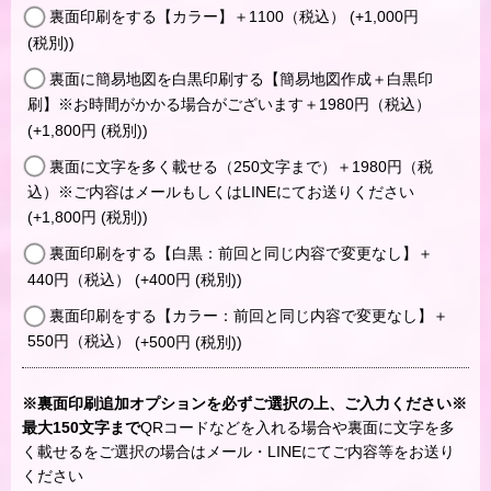
裏面印刷をする【カラー】＋1100（税込）
(+1,000
円
(税別)
)
裏面に簡易地図を白黒印刷する【簡易地図作成＋白黒印
刷】※お時間がかかる場合がございます＋1980円（税込）
(+1,800
円
(税別)
)
裏面に文字を多く載せる（250文字まで）＋1980円（税
込）※ご内容はメールもしくはLINEにてお送りください
(+1,800
円
(税別)
)
裏面印刷をする【白黒：前回と同じ内容で変更なし】＋
440円（税込）
(+400
円
(税別)
)
裏面印刷をする【カラー：前回と同じ内容で変更なし】＋
550円（税込）
(+500
円
(税別)
)
※裏面印刷追加オプションを必ずご選択の上、ご入力ください※
最大150文字まで
QRコードなどを入れる場合や裏面に文字を多
く載せるをご選択の場合はメール・LINEにてご内容等をお送り
ください