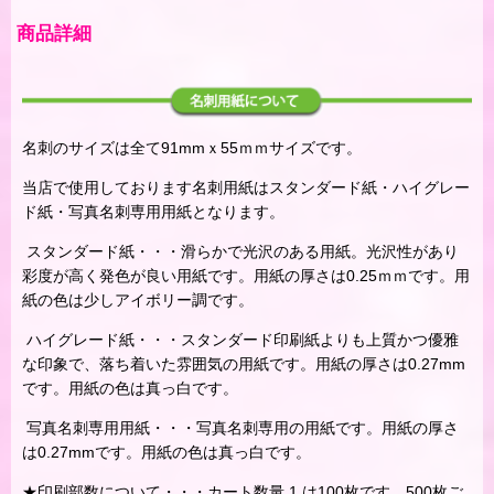
商品詳細
名刺のサイズは全て91mmｘ55ｍｍサイズです。
当店で使用しております名刺用紙はスタンダード紙・ハイグレー
ド紙・写真名刺専用用紙となります。
スタンダード紙・・・滑らかで光沢のある用紙。光沢性があり
彩度が高く発色が良い用紙です。用紙の厚さは0.25ｍｍです。用
紙の色は少しアイボリー調です。
ハイグレード紙・・・スタンダード印刷紙よりも上質かつ優雅
な印象で、落ち着いた雰囲気の用紙です。用紙の厚さは0.27mm
です。用紙の色は真っ白です。
写真名刺専用用紙・・・写真名刺専用の用紙です。用紙の厚さ
は0.27mmです。用紙の色は真っ白です。
★印刷部数について・・・カート数量 1 は100枚です。500枚ご