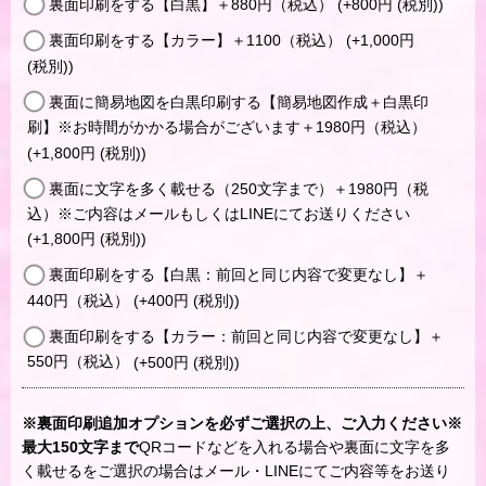
裏面印刷をする【白黒】＋880円（税込）
(+800
円
(税別)
)
裏面印刷をする【カラー】＋1100（税込）
(+1,000
円
(税別)
)
裏面に簡易地図を白黒印刷する【簡易地図作成＋白黒印
刷】※お時間がかかる場合がございます＋1980円（税込）
(+1,800
円
(税別)
)
裏面に文字を多く載せる（250文字まで）＋1980円（税
込）※ご内容はメールもしくはLINEにてお送りください
(+1,800
円
(税別)
)
裏面印刷をする【白黒：前回と同じ内容で変更なし】＋
440円（税込）
(+400
円
(税別)
)
裏面印刷をする【カラー：前回と同じ内容で変更なし】＋
550円（税込）
(+500
円
(税別)
)
※裏面印刷追加オプションを必ずご選択の上、ご入力ください※
最大150文字まで
QRコードなどを入れる場合や裏面に文字を多
く載せるをご選択の場合はメール・LINEにてご内容等をお送り