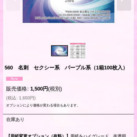
560 名刺 セクシー系 パープル系（1箱100枚入）
販売価格
:
1,500
円
(税別)
(
税込
:
1,650
円
)
オプションにより価格が変わる場合もあります。
在庫あり
【用紙変更オプション（有料）】
用紙をハイグレード、半透明、