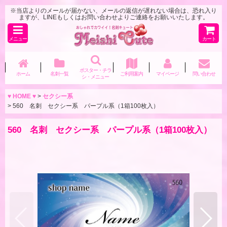
※当店よりのメールが届かない、メールの返信が遅れない場合は、恐れ入り
ますが、LINEもしくはお問い合わせよりご連絡をお願いいたします。
メニュー
カート
ポスター・チラ
ホーム
名刺一覧
ご利用案内
マイページ
問い合わせ
シ・メニュー
♥ HOME ♥
>
セクシー系
>
560 名刺 セクシー系 パープル系（1箱100枚入）
560 名刺 セクシー系 パープル系（1箱100枚入）