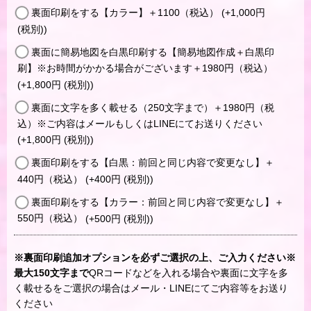
裏面印刷をする【カラー】＋1100（税込）
(+1,000
円
(税別)
)
裏面に簡易地図を白黒印刷する【簡易地図作成＋白黒印
刷】※お時間がかかる場合がございます＋1980円（税込）
(+1,800
円
(税別)
)
裏面に文字を多く載せる（250文字まで）＋1980円（税
込）※ご内容はメールもしくはLINEにてお送りください
(+1,800
円
(税別)
)
裏面印刷をする【白黒：前回と同じ内容で変更なし】＋
440円（税込）
(+400
円
(税別)
)
裏面印刷をする【カラー：前回と同じ内容で変更なし】＋
550円（税込）
(+500
円
(税別)
)
※裏面印刷追加オプションを必ずご選択の上、ご入力ください※
最大150文字まで
QRコードなどを入れる場合や裏面に文字を多
く載せるをご選択の場合はメール・LINEにてご内容等をお送り
ください