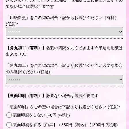
きらきらパール、ホログラム用紙、他用紙にご変更できます！必
要ない場合は選択不要です
「用紙変更」をご希望の場合下記からお選びください（有料）
(任意)
:
【角丸加工（有料）】
名刺の四隅を丸くできます※半透明用紙は
出来ません
「角丸加工」をご希望の場合下記よりお選びください必要な場合
のみ選択ください
(任意)
:
【裏面印刷（有料）】
必要ない場合は選択不要です
「裏面印刷」をご希望の場合は下記よりお選びください
(任意)
:
裏面印刷をしない
(+0
円
(税別)
)
裏面印刷をする【白黒】＋880円（税込）
(+800
円
(税別)
)