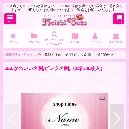
※当店よりのメールが届かない、メールの返信が遅れない場合は、恐れ入り
ますが、LINEもしくはお問い合わせよりご連絡をお願いいたします。
メニュー
カート
ポスター・チラ
ホーム
名刺一覧
ご利用案内
マイページ
問い合わせ
シ・メニュー
♥ HOME ♥
>
かわいい系
>
553,かわいい名刺,ピンク名刺,（1箱100枚入）
553,かわいい名刺,ピンク名刺,（1箱100枚入）