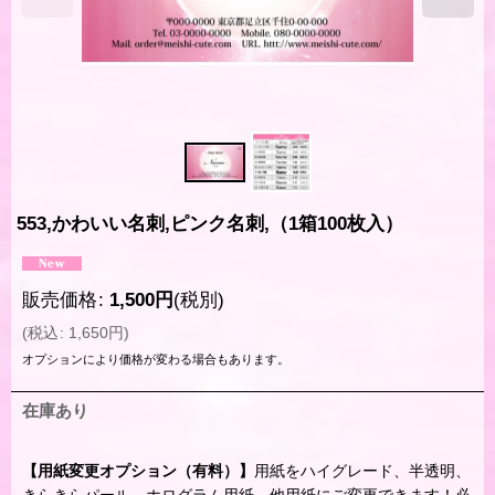
553,かわいい名刺,ピンク名刺,（1箱100枚入）
販売価格
:
1,500
円
(税別)
(
税込
:
1,650
円
)
オプションにより価格が変わる場合もあります。
在庫あり
【用紙変更オプション（有料）】
用紙をハイグレード、半透明、