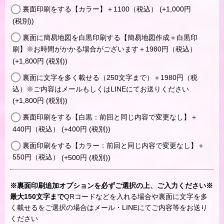
裏面印刷をする【カラー】＋1100（税込）
(+1,000
円
(税別)
)
裏面に簡易地図を白黒印刷する【簡易地図作成＋白黒印
刷】※お時間がかかる場合がございます＋1980円（税込）
(+1,800
円
(税別)
)
裏面に文字を多く載せる（250文字まで）＋1980円（税
込）※ご内容はメールもしくはLINEにてお送りください
(+1,800
円
(税別)
)
裏面印刷をする【白黒：前回と同じ内容で変更なし】＋
440円（税込）
(+400
円
(税別)
)
裏面印刷をする【カラー：前回と同じ内容で変更なし】＋
550円（税込）
(+500
円
(税別)
)
※裏面印刷追加オプションを必ずご選択の上、ご入力ください※
最大150文字まで
QRコードなどを入れる場合や裏面に文字を多
く載せるをご選択の場合はメール・LINEにてご内容等をお送り
ください