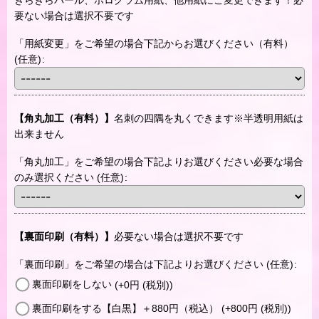
きらきらパール、ホログラム用紙、他用紙にご変更できます！必
要ない場合は選択不要です
「用紙変更」をご希望の場合下記からお選びください（有料）
(任意)
:
【角丸加工（有料）】
名刺の四隅を丸くできます※半透明用紙は
出来ません
「角丸加工」をご希望の場合下記よりお選びください必要な場合
のみ選択ください
(任意)
:
【裏面印刷（有料）】
必要ない場合は選択不要です
「裏面印刷」をご希望の場合は下記よりお選びください
(任意)
:
裏面印刷をしない
(+0
円
(税別)
)
裏面印刷をする【白黒】＋880円（税込）
(+800
円
(税別)
)