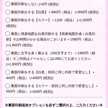
裏面印刷をしない
(+0
円
(税別)
)
裏面印刷をする【白黒】＋880円（税込）
(+800
円
(税別)
)
裏面印刷をする【カラー】＋1100（税込）
(+1,000
円
(税別)
)
裏面に簡易地図を白黒印刷する【簡易地図作成＋白黒印
刷】※お時間がかかる場合がございます＋1980円（税込）
(+1,800
円
(税別)
)
裏面に文字を多く載せる（250文字まで）＋1980円（税
込）※ご内容はメールもしくはLINEにてお送りください
(+1,800
円
(税別)
)
裏面印刷をする【白黒：前回と同じ内容で変更なし】＋
440円（税込）
(+400
円
(税別)
)
裏面印刷をする【カラー：前回と同じ内容で変更なし】＋
550円（税込）
(+500
円
(税別)
)
※裏面印刷追加オプションを必ずご選択の上、ご入力ください※