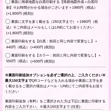
裏面に簡易地図を白黒印刷する【簡易地図作成＋白黒印
刷】※お時間がかかる場合がございます＋1980円（税込）
(+1,800
円
(税別)
)
裏面に文字を多く載せる（250文字まで）＋1980円（税
込）※ご内容はメールもしくはLINEにてお送りください
(+1,800
円
(税別)
)
裏面印刷をする【白黒：前回と同じ内容で変更なし】＋
440円（税込）
(+400
円
(税別)
)
裏面印刷をする【カラー：前回と同じ内容で変更なし】＋
550円（税込）
(+500
円
(税別)
)
※裏面印刷追加オプションを必ずご選択の上、ご入力ください※
最大150文字まで
QRコードなどを入れる場合や裏面に文字を多
く載せるをご選択の場合はメール・LINEにてご内容等をお送り
ください
裏面印刷追加（有料）をご選択された方は下記に裏面に印刷する
内容をご入力下さい。※最大150文字まで
(任意)
: