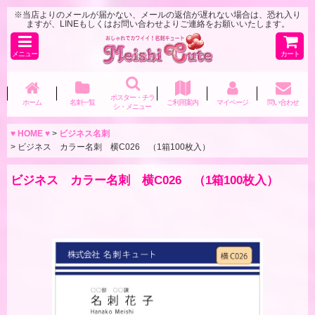
※当店よりのメールが届かない、メールの返信が遅れない場合は、恐れ入り
ますが、LINEもしくはお問い合わせよりご連絡をお願いいたします。
メニュー
カート
ポスター・チラ
ホーム
名刺一覧
ご利用案内
マイページ
問い合わせ
シ・メニュー
♥ HOME ♥
>
ビジネス名刺
>
ビジネス カラー名刺 横C026 （1箱100枚入）
ビジネス カラー名刺 横C026 （1箱100枚入）