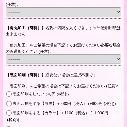
(任意)
:
【角丸加工（有料）】
名刺の四隅を丸くできます※半透明用紙は
出来ません
「角丸加工」をご希望の場合下記よりお選びください必要な場合
のみ選択ください
(任意)
:
【裏面印刷（有料）】
必要ない場合は選択不要です
「裏面印刷」をご希望の場合は下記よりお選びください
(任意)
:
裏面印刷をしない
(+0
円
(税別)
)
裏面印刷をする【白黒】＋880円（税込）
(+800
円
(税別)
)
裏面印刷をする【カラー】＋1100（税込）
(+1,000
円
(税別)
)