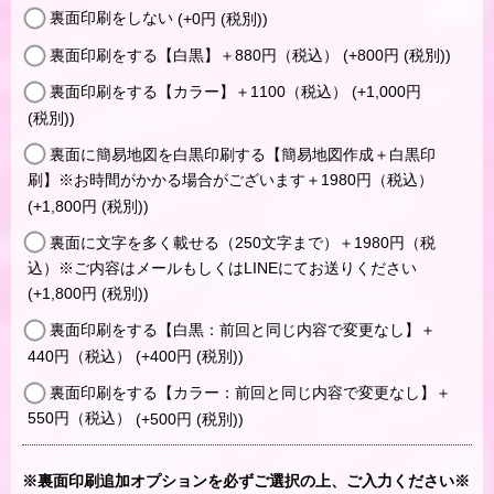
裏面印刷をしない
(+0
円
(税別)
)
裏面印刷をする【白黒】＋880円（税込）
(+800
円
(税別)
)
裏面印刷をする【カラー】＋1100（税込）
(+1,000
円
(税別)
)
裏面に簡易地図を白黒印刷する【簡易地図作成＋白黒印
刷】※お時間がかかる場合がございます＋1980円（税込）
(+1,800
円
(税別)
)
裏面に文字を多く載せる（250文字まで）＋1980円（税
込）※ご内容はメールもしくはLINEにてお送りください
(+1,800
円
(税別)
)
裏面印刷をする【白黒：前回と同じ内容で変更なし】＋
440円（税込）
(+400
円
(税別)
)
裏面印刷をする【カラー：前回と同じ内容で変更なし】＋
550円（税込）
(+500
円
(税別)
)
※裏面印刷追加オプションを必ずご選択の上、ご入力ください※