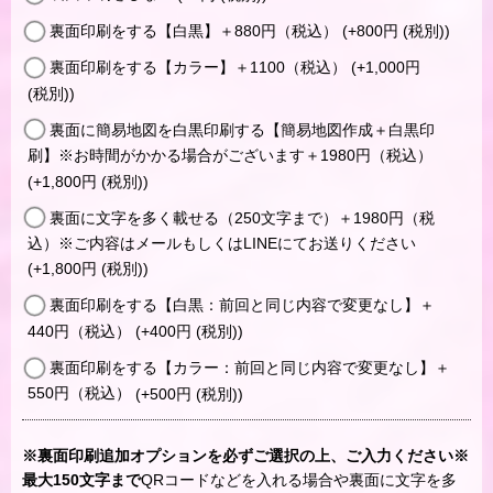
裏面印刷をする【白黒】＋880円（税込）
(+800
円
(税別)
)
裏面印刷をする【カラー】＋1100（税込）
(+1,000
円
(税別)
)
裏面に簡易地図を白黒印刷する【簡易地図作成＋白黒印
刷】※お時間がかかる場合がございます＋1980円（税込）
(+1,800
円
(税別)
)
裏面に文字を多く載せる（250文字まで）＋1980円（税
込）※ご内容はメールもしくはLINEにてお送りください
(+1,800
円
(税別)
)
裏面印刷をする【白黒：前回と同じ内容で変更なし】＋
440円（税込）
(+400
円
(税別)
)
裏面印刷をする【カラー：前回と同じ内容で変更なし】＋
550円（税込）
(+500
円
(税別)
)
※裏面印刷追加オプションを必ずご選択の上、ご入力ください※
最大150文字まで
QRコードなどを入れる場合や裏面に文字を多