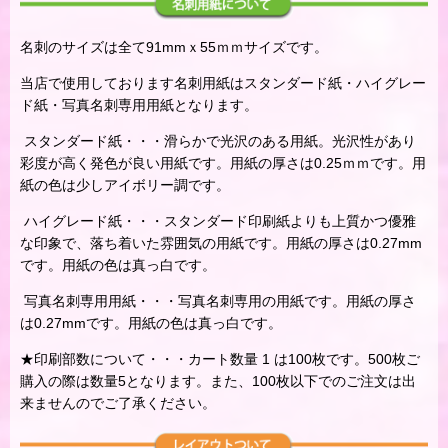
名刺のサイズは全て91mmｘ55ｍｍサイズです。
当店で使用しております名刺用紙はスタンダード紙・ハイグレー
ド紙・写真名刺専用用紙となります。
スタンダード紙・・・滑らかで光沢のある用紙。光沢性があり
彩度が高く発色が良い用紙です。用紙の厚さは0.25ｍｍです。用
紙の色は少しアイボリー調です。
ハイグレード紙・・・スタンダード印刷紙よりも上質かつ優雅
な印象で、落ち着いた雰囲気の用紙です。用紙の厚さは0.27mm
です。用紙の色は真っ白です。
写真名刺専用用紙・・・写真名刺専用の用紙です。用紙の厚さ
は0.27mmです。用紙の色は真っ白です。
★印刷部数について・・・カート数量 1 は100枚です。500枚ご
購入の際は数量5となります。また、100枚以下でのご注文は出
来ませんのでご了承ください。