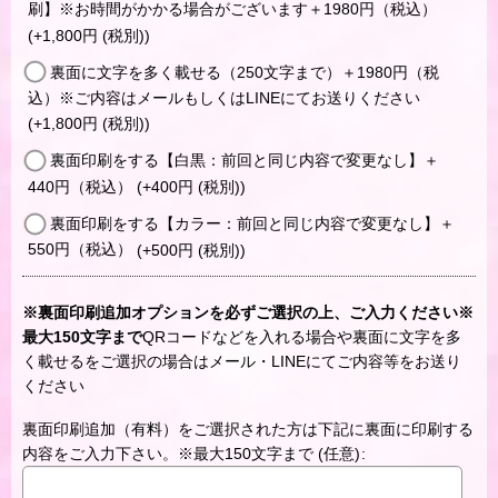
刷】※お時間がかかる場合がございます＋1980円（税込）
(+1,800
円
(税別)
)
裏面に文字を多く載せる（250文字まで）＋1980円（税
込）※ご内容はメールもしくはLINEにてお送りください
(+1,800
円
(税別)
)
裏面印刷をする【白黒：前回と同じ内容で変更なし】＋
440円（税込）
(+400
円
(税別)
)
裏面印刷をする【カラー：前回と同じ内容で変更なし】＋
550円（税込）
(+500
円
(税別)
)
※裏面印刷追加オプションを必ずご選択の上、ご入力ください※
最大150文字まで
QRコードなどを入れる場合や裏面に文字を多
く載せるをご選択の場合はメール・LINEにてご内容等をお送り
ください
裏面印刷追加（有料）をご選択された方は下記に裏面に印刷する
内容をご入力下さい。※最大150文字まで
(任意)
: