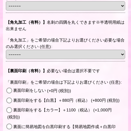
【角丸加工（有料）】
名刺の四隅を丸くできます※半透明用紙は
出来ません
「角丸加工」をご希望の場合下記よりお選びください必要な場合
のみ選択ください
(任意)
:
【裏面印刷（有料）】
必要ない場合は選択不要です
「裏面印刷」をご希望の場合は下記よりお選びください
(任意)
:
裏面印刷をしない
(+0
円
(税別)
)
裏面印刷をする【白黒】＋880円（税込）
(+800
円
(税別)
)
裏面印刷をする【カラー】＋1100（税込）
(+1,000
円
(税別)
)
裏面に簡易地図を白黒印刷する【簡易地図作成＋白黒印