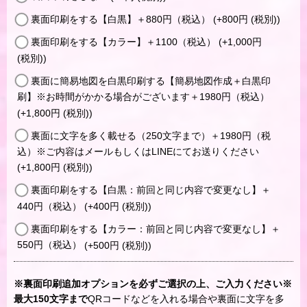
裏面印刷をする【白黒】＋880円（税込）
(+800
円
(税別)
)
裏面印刷をする【カラー】＋1100（税込）
(+1,000
円
(税別)
)
裏面に簡易地図を白黒印刷する【簡易地図作成＋白黒印
刷】※お時間がかかる場合がございます＋1980円（税込）
(+1,800
円
(税別)
)
裏面に文字を多く載せる（250文字まで）＋1980円（税
込）※ご内容はメールもしくはLINEにてお送りください
(+1,800
円
(税別)
)
裏面印刷をする【白黒：前回と同じ内容で変更なし】＋
440円（税込）
(+400
円
(税別)
)
裏面印刷をする【カラー：前回と同じ内容で変更なし】＋
550円（税込）
(+500
円
(税別)
)
※裏面印刷追加オプションを必ずご選択の上、ご入力ください※
最大150文字まで
QRコードなどを入れる場合や裏面に文字を多