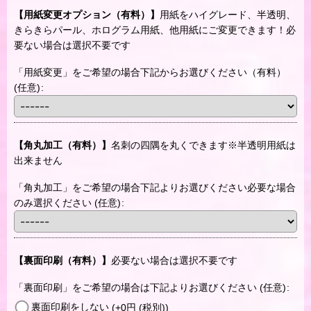
【用紙変更オプション（有料）】
用紙をハイグレード、半透明、
きらきらパール、ホログラム用紙、他用紙にご変更できます！必
要ない場合は選択不要です
「用紙変更」をご希望の場合下記からお選びください（有料）
(任意)
:
【角丸加工（有料）】
名刺の四隅を丸くできます※半透明用紙は
出来ません
「角丸加工」をご希望の場合下記よりお選びください必要な場合
のみ選択ください
(任意)
:
【裏面印刷（有料）】
必要ない場合は選択不要です
「裏面印刷」をご希望の場合は下記よりお選びください
(任意)
:
裏面印刷をしない
(+0
円
(税別)
)