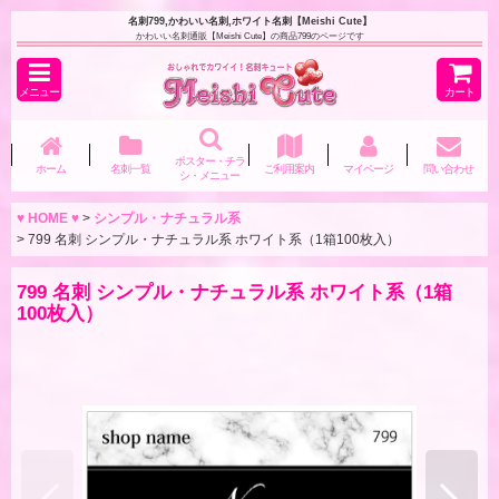
名刺799,かわいい名刺,ホワイト名刺【Meishi Cute】
かわいい名刺通販【Meishi Cute】の商品799のページです
メニュー
カート
ポスター・チラ
ホーム
名刺一覧
ご利用案内
マイページ
問い合わせ
シ・メニュー
♥ HOME ♥
>
シンプル・ナチュラル系
>
799 名刺 シンプル・ナチュラル系 ホワイト系（1箱100枚入）
799 名刺 シンプル・ナチュラル系 ホワイト系（1箱
100枚入）