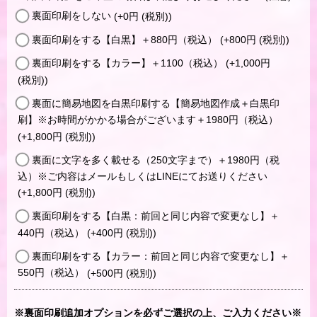
裏面印刷をしない
(+0
円
(税別)
)
裏面印刷をする【白黒】＋880円（税込）
(+800
円
(税別)
)
裏面印刷をする【カラー】＋1100（税込）
(+1,000
円
(税別)
)
裏面に簡易地図を白黒印刷する【簡易地図作成＋白黒印
刷】※お時間がかかる場合がございます＋1980円（税込）
(+1,800
円
(税別)
)
裏面に文字を多く載せる（250文字まで）＋1980円（税
込）※ご内容はメールもしくはLINEにてお送りください
(+1,800
円
(税別)
)
裏面印刷をする【白黒：前回と同じ内容で変更なし】＋
440円（税込）
(+400
円
(税別)
)
裏面印刷をする【カラー：前回と同じ内容で変更なし】＋
550円（税込）
(+500
円
(税別)
)
※裏面印刷追加オプションを必ずご選択の上、ご入力ください※