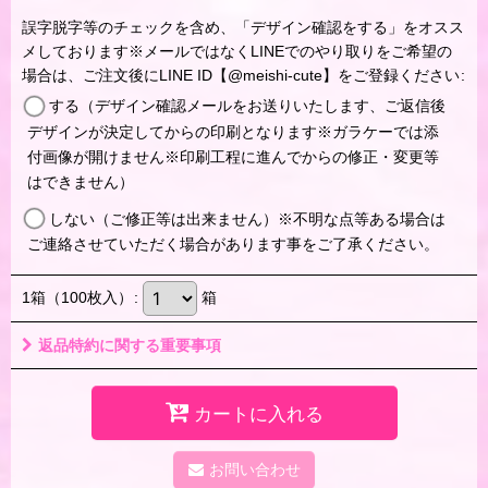
誤字脱字等のチェックを含め、「デザイン確認をする」をオスス
メしております※メールではなくLINEでのやり取りをご希望の
場合は、ご注文後にLINE ID【@meishi-cute】をご登録ください
:
する（デザイン確認メールをお送りいたします、ご返信後
デザインが決定してからの印刷となります※ガラケーでは添
付画像が開けません※印刷工程に進んでからの修正・変更等
はできません）
しない（ご修正等は出来ません）※不明な点等ある場合は
ご連絡させていただく場合があります事をご了承ください。
1箱（100枚入）
:
箱
返品特約に関する重要事項
カートに入れる
お問い合わせ