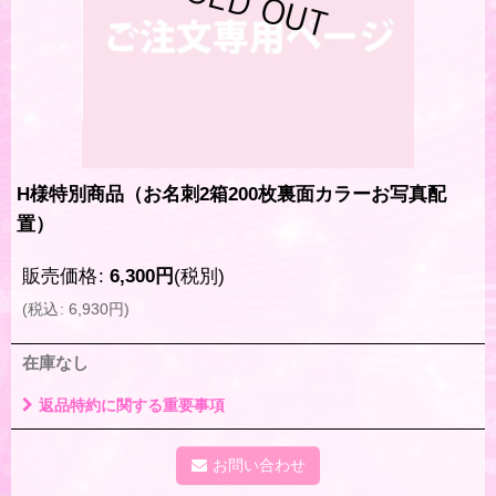
H様特別商品（お名刺2箱200枚裏面カラーお写真配
置）
販売価格
:
6,300
円
(税別)
(
税込
:
6,930
円
)
在庫なし
返品特約に関する重要事項
お問い合わせ