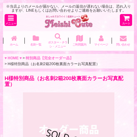
※当店よりのメールが届かない、メールの返信が遅れない場合は、恐れ入り
ますが、LINEもしくはお問い合わせよりご連絡をお願いいたします。
メニュー
カート
ポスター・チラ
ホーム
名刺一覧
ご利用案内
マイページ
問い合わせ
シ・メニュー
♥ HOME ♥
>
特別商品【完全オーダー品】
>
H様特別商品（お名刺2箱200枚裏面カラーお写真配置）
H様特別商品（お名刺2箱200枚裏面カラーお写真配
置）