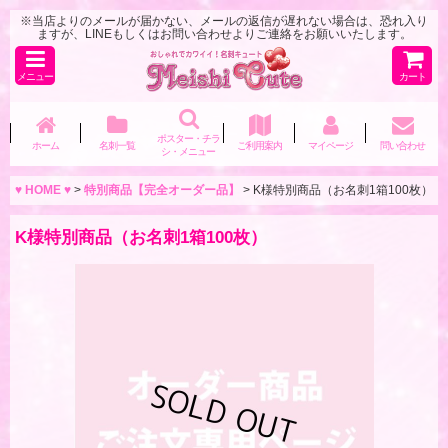
※当店よりのメールが届かない、メールの返信が遅れない場合は、恐れ入り
ますが、LINEもしくはお問い合わせよりご連絡をお願いいたします。
メニュー
カート
ポスター・チラ
ホーム
名刺一覧
ご利用案内
マイページ
問い合わせ
シ・メニュー
♥ HOME ♥
>
特別商品【完全オーダー品】
>
K様特別商品（お名刺1箱100枚）
K様特別商品（お名刺1箱100枚）