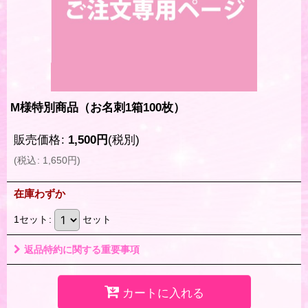
M様特別商品（お名刺1箱100枚）
販売価格
:
1,500
円
(税別)
(
税込
:
1,650
円
)
在庫わずか
1セット
:
セット
返品特約に関する重要事項
カートに入れる