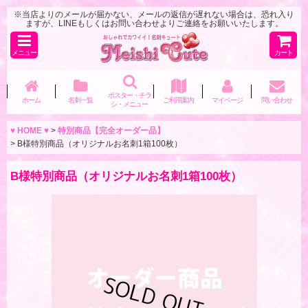
※当店よりのメールが届かない、メールの返信が遅れない場合は、恐れ入り
ますが、LINEもしくはお問い合わせよりご連絡をお願いいたします。
メニュー
カート
ポスター・チラ
ホーム
名刺一覧
ご利用案内
マイページ
問い合わせ
シ・メニュー
♥ HOME ♥
>
特別商品【完全オーダー品】
>
B様特別商品（オリジナルお名刺1箱100枚）
B様特別商品（オリジナルお名刺1箱100枚）