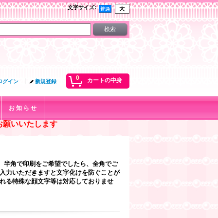
文字サイズ
:
0
カートの中身
ログイン
新規登録
お 知 ら せ
お願いいたします
、半角で印刷をご希望でしたら、全角でご
ご入力いただきますと文字化けを防ぐことが
なれる特殊な顔文字等は対応しておりませ