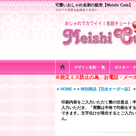
可愛いおしゃれ名刺の販売【Meishi Cute】
リピート注文もお任せください
デザイン名刺 一 覧
ポスター・
※校正ミス防止の為、お電話・メー
♥ HOME ♥
>
特別商品【完全オーダー品】
>
印刷内容をご入力いただく際の注意点：
入力いただき、「実際は半角で印刷をする
できます。文字化けが発生するとご入力い
ん。