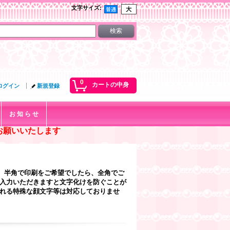
文字サイズ
:
0
カートの中身
ログイン
新規登録
お 知 ら せ
お願いいたします
、半角で印刷をご希望でしたら、全角でご
ご入力いただきますと文字化けを防ぐことが
なれる特殊な顔文字等は対応しておりませ