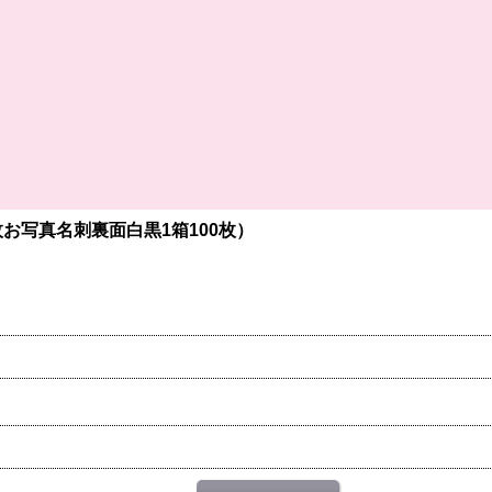
枚お写真名刺裏面白黒1箱100枚）