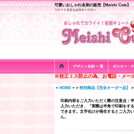
可愛いおしゃれ名刺の販売【Meishi Cute】
リピート注文もお任せください
デザイン名刺 一 覧
ポスター・
※校正ミス防止の為、お電話・メー
♥ HOME ♥
>
特別商品【完全オーダー品】
>
印刷内容をご入力いただく際の注意点：
入力いただき、「実際は半角で印刷をする
できます。文字化けが発生するとご入力い
ん。