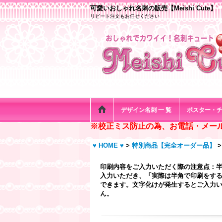
可愛いおしゃれ名刺の販売【Meishi Cute】
リピート注文もお任せください
デザイン名刺 一 覧
ポスター・
※校正ミス防止の為、お電話・メー
♥ HOME ♥
>
特別商品【完全オーダー品】
>
印刷内容をご入力いただく際の注意点：
入力いただき、「実際は半角で印刷をする
できます。文字化けが発生するとご入力い
ん。