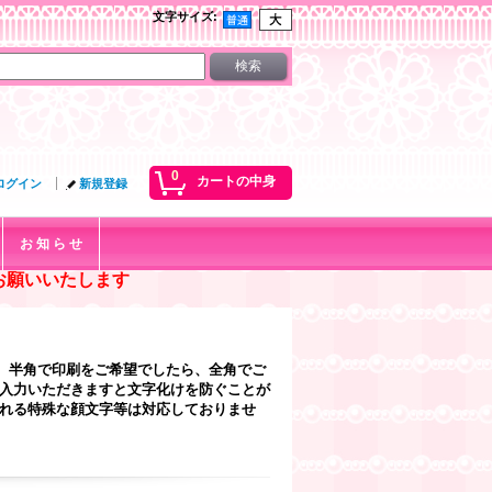
文字サイズ
:
0
カートの中身
ログイン
新規登録
お 知 ら せ
お願いいたします
、半角で印刷をご希望でしたら、全角でご
ご入力いただきますと文字化けを防ぐことが
なれる特殊な顔文字等は対応しておりませ