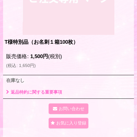
T様特別品（お名刺１箱100枚）
販売価格
:
1,500
円
(税別)
(
税込
:
1,650
円
)
在庫なし
返品特約に関する重要事項
お問い合わせ
お気に入り登録