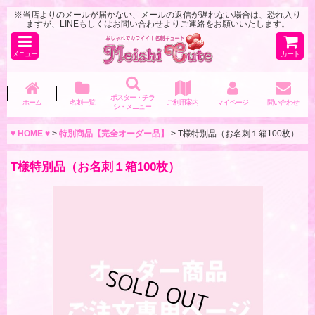
※当店よりのメールが届かない、メールの返信が遅れない場合は、恐れ入り
ますが、LINEもしくはお問い合わせよりご連絡をお願いいたします。
メニュー
カート
ポスター・チラ
ホーム
名刺一覧
ご利用案内
マイページ
問い合わせ
シ・メニュー
♥ HOME ♥
>
特別商品【完全オーダー品】
>
T様特別品（お名刺１箱100枚）
T様特別品（お名刺１箱100枚）