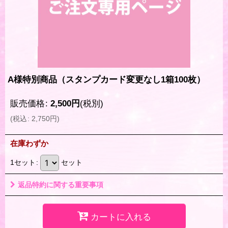
A様特別商品（スタンプカード変更なし1箱100枚）
販売価格
:
2,500
円
(税別)
(
税込
:
2,750
円
)
在庫わずか
1セット
:
セット
返品特約に関する重要事項
カートに入れる