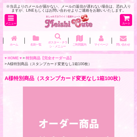
※当店よりのメールが届かない、メールの返信が遅れない場合は、恐れ入り
ますが、LINEもしくはお問い合わせよりご連絡をお願いいたします。
メニュー
カート
ポスター・チラ
ホーム
名刺一覧
ご利用案内
マイページ
問い合わせ
シ・メニュー
♥ HOME ♥
>
特別商品【完全オーダー品】
>
A様特別商品（スタンプカード変更なし1箱100枚）
A様特別商品（スタンプカード変更なし1箱100枚）