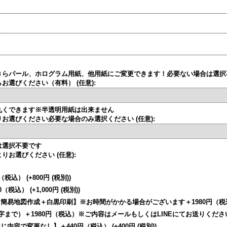
きらパール、ホログラム用紙、他用紙にご変更できます！必要ない場合は選択
らお選びください（有料）
(任意)
:
丸くできます※半透明用紙は出来ません
りお選びください必要な場合のみ選択ください
(任意)
:
は選択不要です
よりお選びください
(任意)
:
円（税込）
(+800円
(税別)
)
0（税込）
(+1,000円
(税別)
)
簡易地図作成＋白黒印刷】※お時間がかかる場合がございます＋1980円（
字まで）＋1980円（税込）※ご内容はメールもしくはLINEにてお送りくだ
じ内容で変更なし】＋440円（税込）
(+400円
(税別)
)