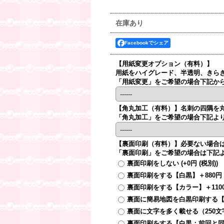
在庫あり
Facebookでシェア
【用紙変更オプション（有料）】
用紙をハイグレード、半透明、きら
「用紙変更」をご希望の場合下記か
【角丸加工（有料）】
名刺の四隅を
「角丸加工」をご希望の場合下記よ
【裏面印刷（有料）】
必要ない場合
「裏面印刷」をご希望の場合は下記
裏面印刷をしない
(+0円
(税別)
)
裏面印刷をする【白黒】＋880
裏面印刷をする【カラー】＋110
裏面に簡易地図を白黒印刷する【
裏面に文字を多く載せる（250文
裏面印刷をする【白黒：前回と同