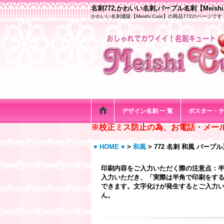
名刺772,かわいい名刺,パープル名刺【Meishi 
かわいい名刺通販【Meishi Cute】の商品772のページです
デザイン名刺 一 覧
ポスター・
※校正ミス防止の為、お電話・メー
♥ HOME ♥
>
和風
>
772 名刺 和風 パープ
印刷内容をご入力いただく際の注意点：
入力いただき、「実際は半角で印刷をする
できます。文字化けが発生するとご入力い
ん。