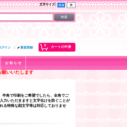
文字サイズ
:
0
カートの中身
ログイン
新規登録
お 知 ら せ
お願いいたします
、半角で印刷をご希望でしたら、全角でご
ご入力いただきますと文字化けを防ぐことが
なれる特殊な顔文字等は対応しておりませ